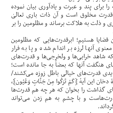
را برای پند و عبرت و یادآوری بیان نموده
درت مخلوق است و آن ذات باری تعالیٰ
ی و ذلت به هلاکت برساند و مظلومین را بر
 قضایا هستیم؛ ابرقدرت‌هایی که مظلومین
عنوی آنها لرزه بر اندام شده و پا به فرار
که شاهد خرابی‌ها و ولخرجی‌ها و قدرت‌های
 هنگفت آنها که بعضاً به جا مانده است؛
یدی قدرت‌های خیالی باطل زوزه می‌کشند/
خان این آیهٔ ﴿کَمْ تَرَکُوا مِنْ جَنَّاتٍ وَعُیُون﴾،
جای گذاشت را بخوان که هر چه هم قدرت‌ها
رت‌هاست و با چشم به هم زدن می‌تواند
رداند.