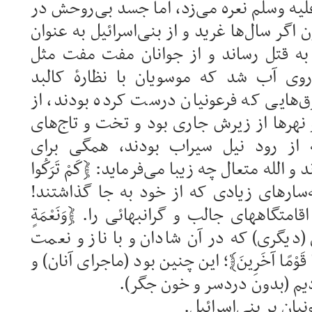
علیه وسلم نعره می‌زد، اما جسد بی‌روحش در
 اگر سال‌ها غرید و از بنی‌اسرائیل به عنوان
 به قتل رساند و از جوانان مفت مفت مثل
روی آب شد که موسویان با نظارهٔ کالبد
‌هایی که فرعونیان درست کرده بودند، از
نهرها از زیرش جاری بود و تخت و تاج‌های
 از رود نیل سیراب بودند، همگی برای
و الله متعال چه زیبا می‌فرماید: ﴿كَمْ تَرَكُوا
چشمه‌سارهای زیادی که از خود به جا گذاشتند!
 و اقامتگاههای جالب و گرانبهائی را. ﴿وَنَعْمَةٍ
راوان (دیگری) که در آن شادان و با ناز و نعمت
ا قَوْمًا آخَرِينَ﴾؛ این چنین بود (ماجرای آنان) و
ادیم (بدون دردسر و خون جگر).
یان بر بنی‌اسرائیل.