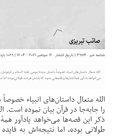
شناسه خبر : 39164 | تاریخ انتشار : 12 سپتامبر 2021 - 17:04 | 1029 بازدید | تعداد دیدگاه :
الله متعال داستان‌های انبیاء خصوصاً داستان سیدنا موسی علیه السلام و فرعونیان را
می‌خواهد یادآور همهٔ فشارها و ظلم‌هایی بشود که پایانش هرچند طولانی بوده، اما نت
الله متعال داستان‌های انبیاء خصوصاً 
را جابه‌جا در قرآن بیان نموده است. ا
ذکر این قصه‌ها می‌خواهد یادآور همهٔ
طولانی بوده، اما نتیجه‌اش به فاید