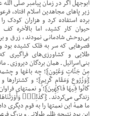
ابوجهل اگر در زمان پیامبر صلى الله 
زیر پاهای مجاهدین اسلام افتاد، فرعون
برده استفاده کرد و هزاران کودک را
حیوان کار کشید، اما بالأخره کف 
بی‌روحش شادمانی نمودند، زرق و برق
قصرهایی که سر به فلک کشیده بود و 
طلایی و کشاورزی‌های فراگیری که
بنی‌اسرائیل ـ همان بردگان دیروزی ـ ماند 
مِنْ جَنَّاتٍ وَعُيُونٍ﴾؛ چه باغها و 
﴿وَزُرُوعٍ وَمَقَامٍ كَرِيمٍ﴾؛ و کشتزارها
كَانُوا فِيهَا فَاكِهِينَ﴾؛ و نعمتهای ف
زندگی می‌کردند. ﴿كَذٰلِكَۖ وَأَوْرَثْنَاهَ
ما همهٔ این نعمتها را به قوم دیگری د
این بود نتیجه ظلم طولانی و بزرگ فرعون