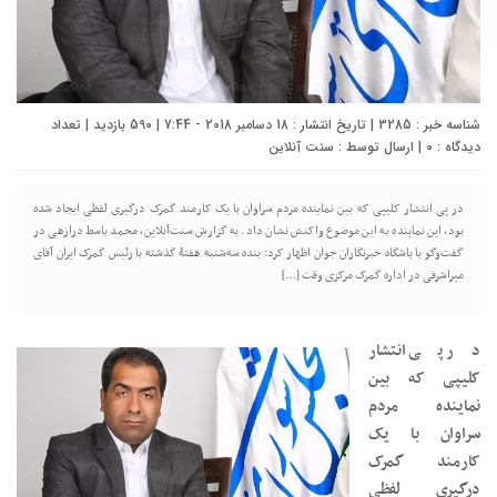
شناسه خبر : 3285 | تاریخ انتشار : 18 دسامبر 2018 - 7:44 | 590 بازدید | تعداد
دیدگاه :
0
| ارسال توسط :
سنت آنلاین
در پی انتشار کلیپی که بین نماینده مردم سراوان با یک کارمند گمرک درگیری لفظی ایجاد شده
بود، این نماینده به این موضوع واکنش نشان داد. به گزارش سنت‌آنلاین، محمد باسط درازهی در
گفت‌وگو با باشگاه خبرنگاران جوان اظهار کرد: بنده سه‌شنبه هفتۀ گذشته با رئیس گمرک ایران آقای
میراشرفی در اداره گمرک مرکزی وقت […]
در پی انتشار
کلیپی که بین
نماینده مردم
سراوان با یک
کارمند گمرک
درگیری لفظی