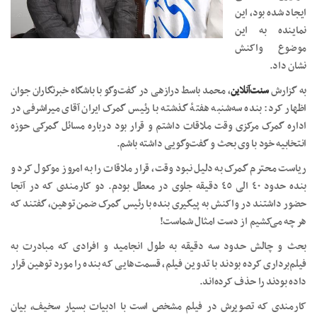
ایجاد شده بود، این
نماینده به این
موضوع واکنش
نشان داد.
به گزارش
سنت‌آنلاین
، محمد باسط درازهی در گفت‌وگو با باشگاه خبرنگاران جوان
اظهار کرد: بنده سه‌شنبه هفتۀ گذشته با رئیس گمرک ایران آقای میراشرفی در
اداره گمرک مرکزی وقت ملاقات داشتم و قرار بود درباره مسائل گمرکی حوزه
انتخابیه خود با وی بحث و گفت‌وگویی داشته باشم.
ریاست محترم گمرک به دلیل نبود وقت، قرار ملاقات را به امروز موکول کرد و
بنده حدود ٤٠ الی ٤٥ دقیقه جلوی در معطل بودم. دو کارمندی که در آنجا
حضور داشتند در واکنش به پیگیری بنده با رئیس گمرک ضمن توهین، گفتند که
هر چه می‌کشیم از دست امثال شماست!
بحث و چالش حدود سه دقیقه به طول انجامید و افرادی که مبادرت به
فیلم‌برداری کرده بودند با تدوین فیلم، قسمت‌هایی که بنده را مورد توهین قرار
داده بودند را حذف کرده‌اند.
کارمندی که تصویرش در فیلم مشخص است با ادبیات بسیار سخیف، بیان