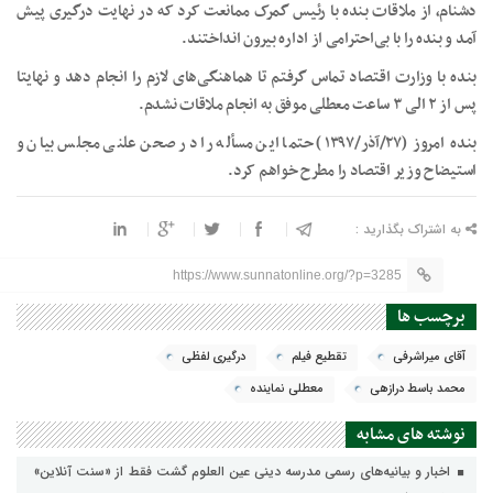
دشنام، از ملاقات بنده با رئیس گمرک ممانعت کرد که در نهایت درگیری پیش
آمد و بنده را با بی‌احترامی از اداره بیرون انداختند.
بنده با وزارت اقتصاد تماس گرفتم تا هماهنگی‌های لازم را انجام دهد و نهایتا
پس از ۲ الی ۳ ساعت معطلی موفق به انجام ملاقات نشدم.
بنده امروز (٢٧/آذر/١٣٩٧) حتما این مسأله را در صحن علنی مجلس بیان و
استیضاح وزیر اقتصاد را مطرح خواهم کرد.
به اشتراک بگذارید :
https://www.sunnatonline.org/?p=3285
برچسب ها
آقای میراشرفی
تقطیع فیلم
درگیری لفظی
محمد باسط درازهی
معطلی نماینده
نوشته های مشابه
اخبار و بیانیه‌های رسمی مدرسه دینی عین العلوم گشت فقط از «سنت آنلاین»