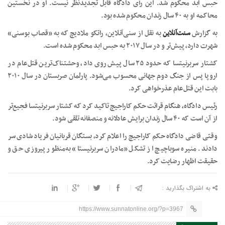
حبس ابد محکوم شد. این رأی دادگاه قابل تجدیدنظر نیست. او در نخستین
محاکمه او به ۴۰ سال زندان محکوم شده بود.
به گزارش
سنت‌آنلاین
به نقل از سنی‌آنلاین، راتکو ملادیچ که به «قصاب بوسنی»
شهرت دارد، پیش‌تر و در سال ۲۰۱۷ به حبس ابد محکوم شده است.
کشتار سربرنیتسا که حدود ۲۵ سال پیش روی داد، وحشتناک‌ترین قتل‌عام در
اروپا پس از جنگ دوم جهانی محسوب می‌شود. پارلمان صربستان در سال ۲۰۱۰
بابت این قتل‌عام عذرخواهی کرد.
رئیس دادگاه، هنگام قرائت حکم کاراجیچ تاکید کرد که کشتار سربرنیتسا فجیع‌تر
از آن است که ۴۰ سال زندان برایش عادلانه و منصفانه تلقی شود.
وقتی قاضی دادگاه حکم کاراجیچ را اعلام کرد، بستگان قربانیان فریاد شادی سر
دادند. منیره سوباچیچ از تشکل «مادران سربرنیستا» به‌‌منظور پیروزی حق و
حقیقت اظهار رضایت کرد.
به اشتراک بگذارید :
https://www.sunnatonline.org/?p=3967