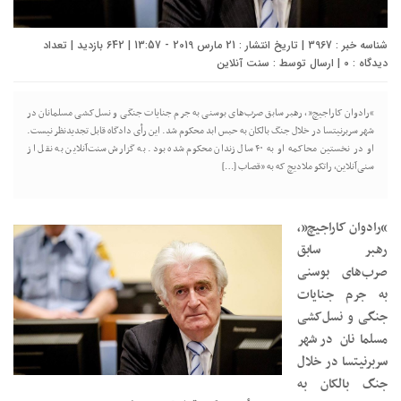
شناسه خبر : 3967 | تاریخ انتشار : 21 مارس 2019 - 13:57 | 642 بازدید | تعداد
دیدگاه :
0
| ارسال توسط :
سنت آنلاین
“رادوان کاراجیچ”، رهبر سابق صرب‌های بوسنی به جرم جنایات جنگی و نسل‌کشی مسلمانان در
شهر سربرنیتسا در خلال جنگ بالکان به حبس ابد محکوم شد. این رأی دادگاه قابل تجدیدنظر نیست.
او در نخستین محاکمه او به ۴۰ سال زندان محکوم شده بود. به گزارش سنت‌آنلاین به نقل از
سنی‌آنلاین، راتکو ملادیچ که به «قصاب […]
“رادوان کاراجیچ”،
رهبر سابق
صرب‌های بوسنی
به جرم جنایات
جنگی و نسل‌کشی
مسلمانان در شهر
سربرنیتسا در خلال
جنگ بالکان به