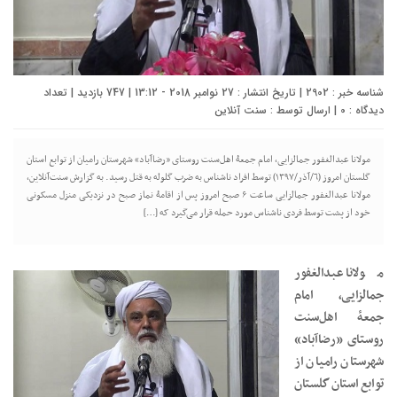
شناسه خبر : 2902 | تاریخ انتشار : 27 نوامبر 2018 - 13:12 | 747 بازدید | تعداد
دیدگاه :
0
| ارسال توسط :
سنت آنلاین
مولانا عبدالغفور جمالزایی، امام جمعۀ اهل‌سنت روستای «رضاآباد» شهرستان رامیان از توابع استان
گلستان امروز (٦/آذر/١٣٩٧) توسط افراد ناشناس به ضرب گلوله به قتل رسید. به گزارش سنت‌آنلاین،
مولانا عبدالغفور جمالزایی ساعت ۶ صبح امروز پس از اقامۀ نماز صبح در نزدیکی منزل مسکونی
خود از پشت توسط فردی ناشناس مورد حمله قرار می‌گیرد که […]
مولانا عبدالغفور
جمالزایی، امام
جمعۀ اهل‌سنت
روستای «رضاآباد»
شهرستان رامیان از
توابع استان گلستان