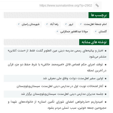
https://www.sunnatonline.org/?p=2902
برچسب ها
امام جمعۀ اهل‌سنت
ترور
رضا آباد
شهرستان رامیان
گلستان
مولانا عبدالغفور جمالزایی
نوشته های مشابه
اخبار و بیانیه‌های رسمی مدرسه دینی عین العلوم گشت فقط از «سنت آنلاین»
منتشر می‌شود
توقف اجرای حکم قصاص قاتل «امیرمحمد خالقی» با شرط حفظ دو جزء قرآن
در آخرین لحظه
اولین سفیر اهل‌سنت دولت وفاق ملی معرفی شد
آغاز امتحانات نوبت اول در مدارس دینی اهل‌سنت سیستان‌وبلوچستان
جلسه مدیران مدارس دینی اهل‌سنت سیستان‌وبلوچستان برگزار شد
امیدواریم «عذرخواهی اعضای شورای تأمین استان» از خانواده‌های شهدا و
مجروحین جمعه خونین، سبب تسلی مردم بشود