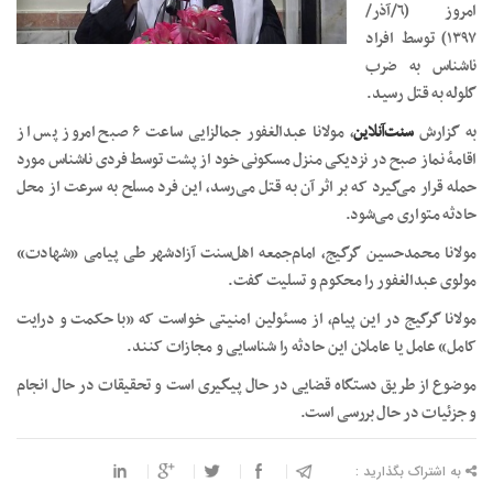
امروز (٦/آذر/
١٣٩٧) توسط افراد
ناشناس به ضرب
گلوله به قتل رسید.
به گزارش
سنت‌آنلاین
، مولانا عبدالغفور جمالزایی ساعت ۶ صبح امروز پس از
اقامۀ نماز صبح در نزدیکی منزل مسکونی خود از پشت توسط فردی ناشناس مورد
حمله قرار می‌گیرد که بر اثر آن به قتل می‌رسد، این فرد مسلح به سرعت از محل
حادثه متواری می‌شود.
مولانا محمدحسین گرگیج، امام‌جمعه اهل‌سنت آزادشهر طی پیامی «شهادت»
مولوی عبدالغفور را محکوم و تسلیت گفت.
مولانا گرگیج در این پیام، از مسئولین امنیتی خواست که «با حکمت و درایت
کامل» عامل یا عاملان این حادثه را شناسایی و مجازات کنند.
موضوع از طریق دستگاه قضایی در حال پیگیری است و تحقیقات در حال انجام
و جزئیات در حال بررسی است.
به اشتراک بگذارید :