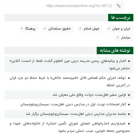
https://www.sunnatonline.org/?p=36712
برچسب ها
ايران و جهان
جهان اسلام
حقوق مسلمانان
روهينگا
ميانمار
نوشته های مشابه
اخبار و بیانیه‌های رسمی مدرسه دینی عین العلوم گشت فقط از «سنت آنلاین»
منتشر می‌شود
توقف اجرای حکم قصاص قاتل «امیرمحمد خالقی» با شرط حفظ دو جزء قرآن
در آخرین لحظه
اولین سفیر اهل‌سنت دولت وفاق ملی معرفی شد
آغاز امتحانات نوبت اول در مدارس دینی اهل‌سنت سیستان‌وبلوچستان
جلسه مدیران مدارس دینی اهل‌سنت سیستان‌وبلوچستان برگزار شد
امیدواریم «عذرخواهی اعضای شورای تأمین استان» از خانواده‌های شهدا و
مجروحین جمعه خونین، سبب تسلی مردم بشود