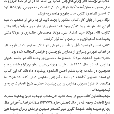
کتاب مى‌نويسد: «از ويژگي‌هاي بارز کتاب اين است که در آن از تمام ضروريات
ديني سخن به ميان آمده؛ گويا دريايي در کوزه است و به حق مي توان ادعا کرد
که احسن المقصود کتابي است جامع و منحصر به فرد!»
مؤلف پس از پايان کار، کتاب مذکور را جهت تاييد آن به برخي از شخصيات شبه
قاره‌ي هند عرضه نمود که آن مورد تاييد بسيارى از علماء من جمله: مولانا مفتى
کفايت الله، مولانا سيد اشفاق على، مولانا محمدعلى جالندرى و مولانا مفتى
رشيداحمد لدهيانوى و … رحمهم الله قرار گرفت.
کتاب احسن المقصود قبل از تأسيس شوراى هماهنگى مدارس دينى بلوچستان
در نصاب آموزشي بسيارى از مدارس بلوچستان و خراسان گنجانده شده بود.
حضرت شيخ الحديث مولانا محمديوسف حسين‌پور رحمه الله در جلسه مديران
مدارس که در سال ۱۳۸۸ هـ . ش به ميزباني عين العلوم برگزار شده بود و
همچنين در مقدمه چاپ ششم احسن المقصود پيشنهاد داده‌اند که اين کتاب
ارزشمند همچون گذشته در نصاب آموزشى مدارس دينى گنجانده شود؛ اما
متاسفانه تا هنوز مديران مدارس بر اين پيشنهاد حضرت شيخ الحديث چاره‌اي
نينديشيده‌اند.
خوشبختانه اين کتاب مهم در بحث عقايد اهل‌سنت با توجه به همان پيشنهاد حضرت
شيخ الحديث رحمه الله در سال تحصيلى جارى (۱۴۴۲/۴۳ هـ.ق) در نصاب آموزشى سال
چهارم مدرسه بنات خديجة الکبرى شهر گشت و همچنين در بخش برادران مدرسهٔ عين