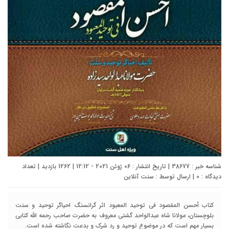
شناسه خبر : 38677 | تاریخ انتشار : 06 ژوئن 2021 - 12:12 | 1262 بازدید | تعداد
دیدگاه :
0
| ارسال توسط :
سنت آنلاین
کتاب أحسن المقصود في توحيد المعبود اثر گرانسنگ احياگر توحيد و سنت
بلوچستان، مولانا شاه عبدالواحد گشتي معروف به حضرت صاحب رحمه الله کتابي
بسيار مهم است که در موضوع توحيد و رد شرک و بدعت نگاشته شده است.