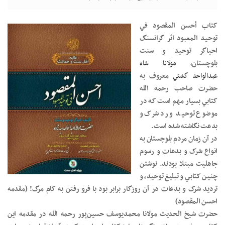
کتاب أحسن المقصود في
توحيد المعبود اثر گرانسنگ
احياگر توحيد و سنت
بلوچستان،
مولانا شاه
عبدالواحد گشتي
معروف به
حضرت صاحب رحمه الله
کتابي بسيار مهم است که در
موضوع توحيد و رد شرک و
بدعت نگاشته شده است.
در آن زمان مردم بلوچستان به
انواع شرک و بدعات و رسوم
جاهليت مبتلا بودند. نوشتن
چنين کتابي و تبليغ توحيد، و
ترديد شرک و بدعات در آن روزگار برابر بود با فرو رفتن به کام مرگ! (مقدمه
احسن المقصود)
حضرت شيخ الحديث مولانا محمديوسف حسين‌پور رحمه الله در مقدمه اين