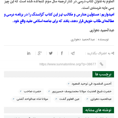
العلوم به عنوان کتاب درسی در کنار ترجمهٔ سال سوم گنجانده شده است که اين چيز
بسي مايه خرسندى است.
اميدواريم: مسئولين مدارس و مکاتب نيز اين کتاب گرانسنگ را در برنامه درسى و
مطالعه‌اى طلاب خويش قرار دهند، باشد که برای جامعه اسلامى مفيد واقع شود.
عبدالحمید دهواری
نویسنده : عبدالحمید دهواری
به اشتراک بگذارید :
https://www.sunnatonline.org/?p=38677
برچسب ها
أحسن المقصود في توحيد المعبود
حضرت شيخ الحديث مولانا محمديوسف حسين‌پور
حضرت صاحب
عبدالحمید دهواری
عين العلوم گشت
مولانا شاه عبدالواحد گشتي
نوشته های مشابه