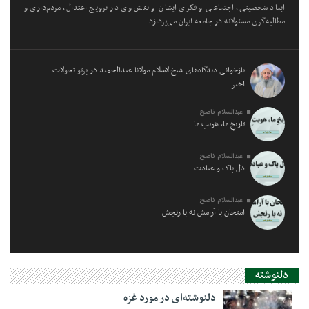
ابعاد شخصیتی، اجتماعی و فکری ایشان و نقش وی در ترویج اعتدال، مردم‌داری و
مطالبه‌گری مسئولانه در جامعه ایران می‌پردازد.
بازخوانی دیدگاه‌های شیخ‌الاسلام مولانا عبدالحمید در پرتو تحولات
اخیر
عبدالسلام ناصح
تاریخِ ما، هویتِ ما
عبدالسلام ناصح
دل پاک و عبادت
عبدالسلام ناصح
امتحان با آرامش نه با رنجش
دلنوشته
دلنوشته‌ای در مورد غزه