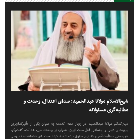
شیخ‌الاسلام مولانا عبدالحمید؛ صدای اعتدال، وحدت و
مطالبه‌گری مسئولانه
شیخ‌الاسلام مولانا عبدالحمید در چهار دهه گذشته به عنوان یکی از تأثیرگذارترین
چهره‌های دینی و اجتماعی اهل سنت ایران، همواره بر وحدت ملی، عدالت، گفت‌وگو،
همزیستی مسالمت‌آمیز و دفاع از حقوق مردم تأکید کرده است. این یادداشت به بررسی