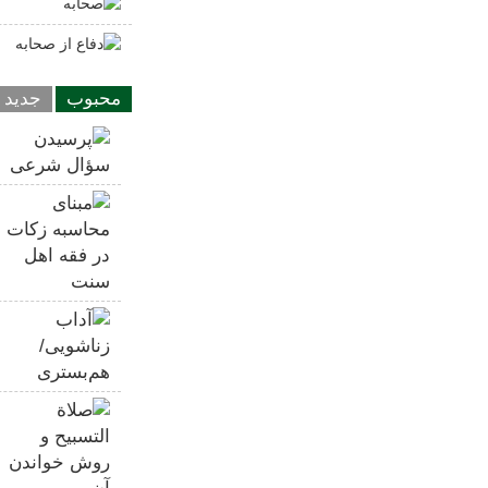
ص
د
محبوب
جدید