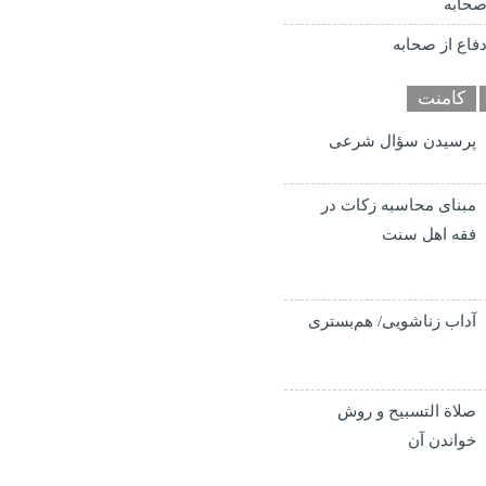
حابه
فاع از صحابه
کامنت
پرسیدن سؤال شرعی
مبنای محاسبه زکات در
فقه اهل سنت
آداب زناشویی/ هم‌بستری
صلاة التسبيح و روش
خواندن آن