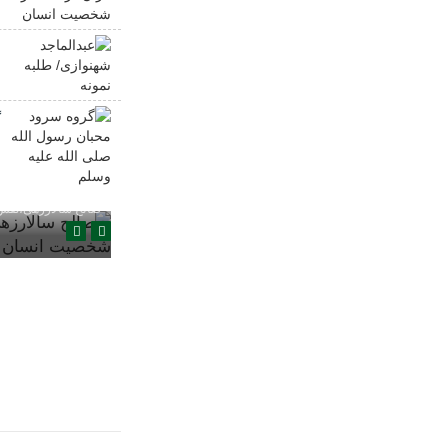
ا
ع
ن
گ
ا
صالح سالارزهی،‌نقش