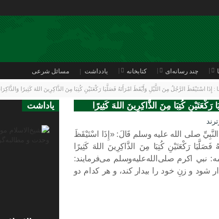
چند رسانه‌ای
کتابخانه
یادداشت
مسائل شرعی
تَيْقَظَ الرَّجُلُ مِنَ اللَّيْلِ وَأَيْقَظَ امْرَأَتَهُ فَصَلَّيَا رَكْعَتَيْنِ كُتِبَا مِنَ الذَّاكِرِينَ اللهَ كَثِيرًا وَالذَّاكِرَ
َا رَكْعَتَيْنِ كُتِبَا مِنَ الذَّاكِرِينَ اللهَ كَثِيرًا
یاداشت
رند
ِ النَّبِيِّ صلى الله عليه وسلم قَالَ: «إِذَا اسْتَيْقَظَ
ُ فَصَلَّيَا رَكْعَتَيْنِ كُتِبَا مِنَ الذَّاكِرِينَ اللهَ كَثِيرًا
رجمه: نبي اكرم صلی‌الله‌علیه‌وسلم می‌فرمايند:
شود و زنِ خود را بيدار كند، و هر كدام دو