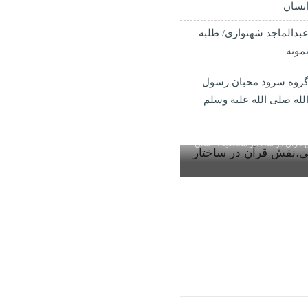
نسان
بدالماجد شهنوازی/ طلبه
مونه
روه سرود محبان رسول
لله صلی الله علیه وسلم
 قرآن در ساختار شخصیت انسان