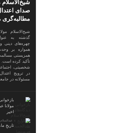
شیخ‌الاسلام م
صدای اعتدال
مطالبه‌گری م
شیخ‌الاسلام مولا
گذشته به عنوان
چهره‌های دینی و
همواره بر وحدت
همزیستی مسالمت‌
تأکید کرده است. 
شخصیتی، اجتماع
در ترویج اعتدال
مسئولانه در جامعه
بازخوانی
مولانا عب
اخیر
عبدالسلام 
تاریخِ ما