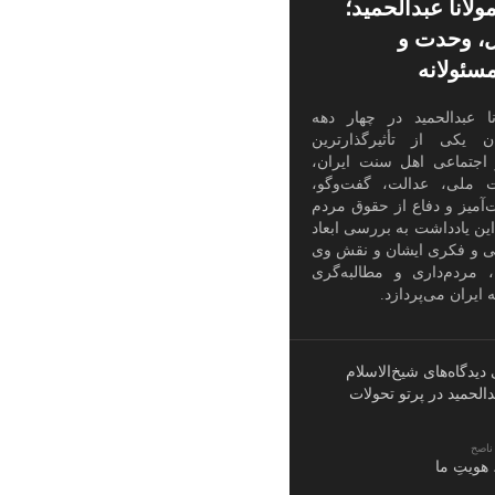
ولانا عبدالحمید؛
، وحدت و
سئولانه
نا عبدالحمید در چهار دهه
 یکی از تأثیرگذارترین
 اجتماعی اهل سنت ایران،
 ملی، عدالت، گفت‌وگو،
آمیز و دفاع از حقوق مردم
این یادداشت به بررسی ابعاد
ی و فکری ایشان و نقش وی
، مردم‌داری و مطالبه‌گری
 ایران می‌پردازد.
 دیدگاه‌های شیخ‌الاسلام
دالحمید در پرتو تحولات
ناصح
، هویتِ ما