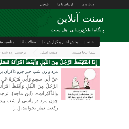
درباره ما
ارتباط با ما
بلوچی
سنت آنلاین
پایگاه اطلاع‌رسانی اهل سنت
خانه
بخش اخبار و گزارش
مقالات
مناسبت‌ها
شما اینجا هستید :
صفحه اصلی
برچسب زده شده با : إِذَا اسْ
إِذَا اسْتَيْقَظَ الرَّجُلُ مِنَ اللَّيْلِ وَأَيْقَظَ امْرَأَتَهُ فَصَلَّي
وَالذَّاكِرَاتِ
مرد و زن شب خيز جزو ذاكران برت
عنْ أَبِي سَعِيدٍ وَأَبِي هُرَيْرَةَ عَن
الرَّجُلُ مِنَ اللَّيْلِ وَأَيْقَظَ امْرَأَتَه
وَالذَّاكِرَاتِ». (ابن ماجه). ت
چون مرد در پاسی از شب بيدار 
20 ژانویه 2021
ركعت نماز بخوانند، […]