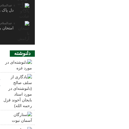
عبدالسلام 
دل پاک و
عبدالسلام 
امتحان ب
دلنوشته
د
ی
(
ب
س