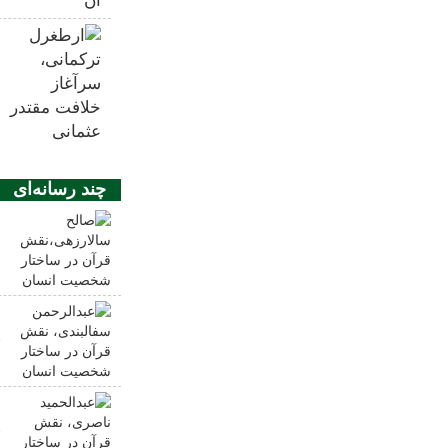
چند رسانه‌ای
ص
د
ع
ق
ا
ع
ق