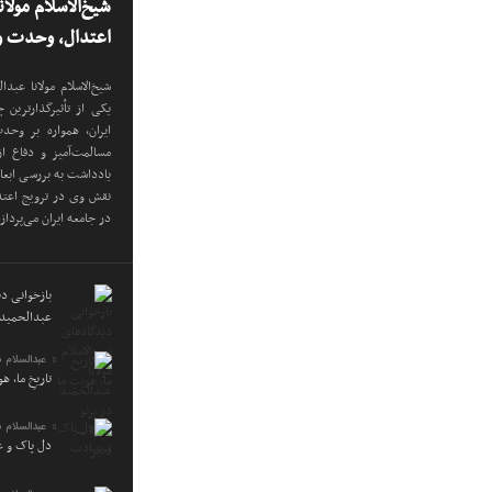
شیخ‌الاسلام مولا
اعتدال، وحدت و 
شیخ‌الاسلام مولانا عب
یکی از تأثیرگذارترین
ایران، همواره بر وح
مسالمت‌آمیز و دفاع ا
یادداشت به بررسی ابع
نقش وی در ترویج اعتدا
در جامعه ایران می‌پرداز
بازخوانی دید
عبدالحمید 
عبدالسلام 
تاریخِ ما، ه
عبدالسلام 
دل پاک و 