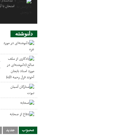
عبدالسلام 
امتحان با آ
دلنوشته
د
ی
(
ب
س
ص
د
محبوب
جدید