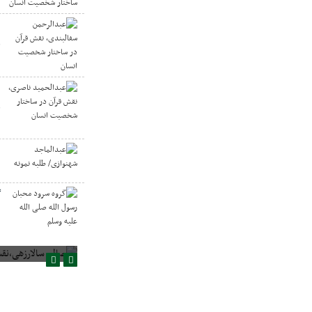
ع
ق
ا
ع
ق
ا
ع
ن
گ
ا
صالح سالارزهی،‌نقش