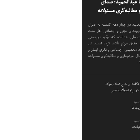
نا عبدالحمید؛ صدای
مطالبه‌گری مسئولانه
دالحمید در چهار دهه گذشته به عنوان
 چهره‌های دینی و اجتماعی اهل سنت
دت ملی، عدالت، گفت‌وگو، همزیستی
ز حقوق مردم تأکید کرده است. این
اد شخصیتی، اجتماعی و فکری ایشان و
ل، مردم‌داری و مطالبه‌گری مسئولانه
د.
گاه‌های شیخ‌الاسلام مولانا
در پرتو تحولات اخیر
ناصح
ویتِ ما
ناصح
عبادت