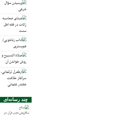
چند رسانه‌ای
ص
د