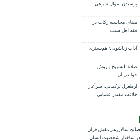
پرسیدن سؤال شرعی
مبنای محاسبه زکات در
فقه اهل سنت
آداب زناشویی/ هم‌بستری
صلاة التسبيح و روش
خواندن آن
ارطغرل ترکمانی، سرآغاز
خلافت مقتدر عثمانی
الح سالارزهی،‌نقش قرآن
ر ساختار شخصیت انسان