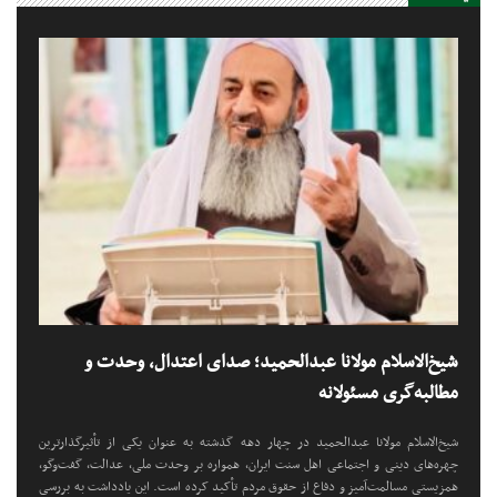
شیخ‌الاسلام مولانا عبدالحمید؛ صدای اعتدال، وحدت و
مطالبه‌گری مسئولانه
شیخ‌الاسلام مولانا عبدالحمید در چهار دهه گذشته به عنوان یکی از تأثیرگذارترین
چهره‌های دینی و اجتماعی اهل سنت ایران، همواره بر وحدت ملی، عدالت، گفت‌وگو،
همزیستی مسالمت‌آمیز و دفاع از حقوق مردم تأکید کرده است. این یادداشت به بررسی