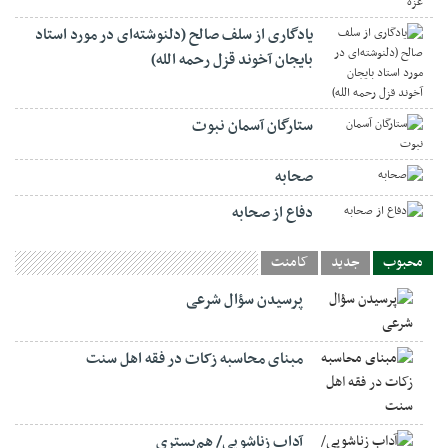
یادگاری از سلف صالح (دلنوشته‌ای در مورد استاد
بایجان آخوند قزل رحمه الله)
ستارگان آسمان نبوت
صحابه
دفاع از صحابه
محبوب
جدید
کامنت
پرسیدن سؤال شرعی
مبنای محاسبه زکات در فقه اهل سنت
آداب زناشویی/ هم‌بستری