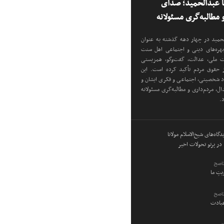
نا عبدالحمید؛ صدای
مطالبه‌گری مسئولانه
دالحمید در چهار دهه گذشته به عنوان
 چهره‌های دینی و اجتماعی اهل سنت
دت ملی، عدالت، گفت‌وگو، همزیستی
ز حقوق مردم تأکید کرده است. این
اد شخصیتی، اجتماعی و فکری ایشان و
ل، مردم‌داری و مطالبه‌گری مسئولانه
د.
گاه‌های شیخ‌الاسلام مولانا
در پرتو تحولات اخیر
ناصح
ویتِ ما
ناصح
عبادت