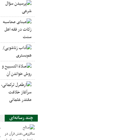
چند رسانه‌ای
ص
س