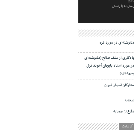
ناصح
رامش نه با رنجش
لنوشته‌ای در مورد غزه
ادگاری از سلف صالح (دلنوشته‌ای
ر مورد استاد بایجان آخوند قزل
حمه الله)
تارگان آسمان نبوت
حابه
فاع از صحابه
کامنت