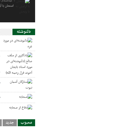
عبدالسلام 
امتحان با آ
دلنوشته
د
ی
د
ر
س
ص
د
محبوب
جدید