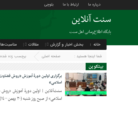
درباره ما
ارتباط با ما
بلوچی
سنت آنلاین
پایگاه اطلاع‌رسانی اهل سنت
خانه
بخش اخبار و گزارش
مقالات
مناسبت‌ها
شما اینجا هستید :
صفحه اصلی
برچسب زده شده با
بیتکوین
برگزاری اولین دورهٔ آموزش «روش قضاوت 
اسلامی»
سنت‌آنلاین | اولین دورهٔ آموزش «روش 
21 فوریه 2022
اسلامی» از صبح روز شنبه (٣٠ بهمن ١٤٠٠) در حوزهٔ عین‌العلوم گُشت آغاز شد.