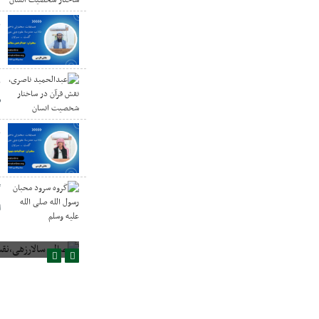
ع
د
ع
س
ع
گ
ا
صالح سالارزهی،‌نقش