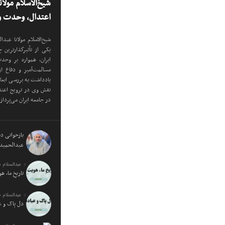
شیخ‌الاسلام مولا
اعتدال، وحدت و 
شیخ‌الاسلام مولانا عب
یکی از تأثیرگذارترین
ایران، همواره بر وح
مسالمت‌آمیز و دفاع ا
یادداشت به بررسی ابع
نقش وی در ترویج اعتدا
در جامعه ایران می‌پرداز
بازخوانی دید
عبدالحمید 
عبدالسلام 
تاریخِ ما، ه
عبدالسلام 
دل پاک و 