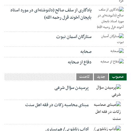
یادگاری از سلف صالح (دلنوشته‌ای در مورد استاد
بایجان آخوند قزل رحمه الله)
ستارگان آسمان نبوت
صحابه
دفاع از صحابه
محبوب
جدید
کامنت
پرسیدن سؤال شرعی
مبنای محاسبه زکات در فقه اهل سنت
آداب زناشویی/ هم‌بستری