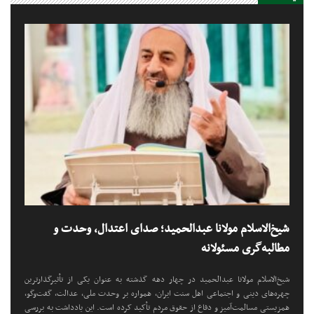
شیخ‌الاسلام مولانا عبدالحمید؛ صدای اعتدال، وحدت و
مطالبه‌گری مسئولانه
شیخ‌الاسلام مولانا عبدالحمید در چهار دهه گذشته به عنوان یکی از تأثیرگذارترین
چهره‌های دینی و اجتماعی اهل سنت ایران، همواره بر وحدت ملی، عدالت، گفت‌وگو،
همزیستی مسالمت‌آمیز و دفاع از حقوق مردم تأکید کرده است. این یادداشت به بررسی