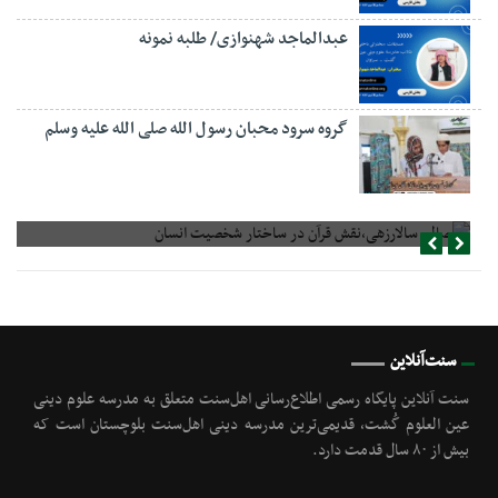
عبدالماجد شهنوازی/ طلبه نمونه
گروه سرود محبان رسول الله صلی الله علیه وسلم
صالح سالارزهی،‌نقش قرآن در ساختار شخصیت انسان
سنت‌آنلاین
سنت آنلاین پایگاه رسمی اطلاع‌رسانی اهل‌سنت متعلق به مدرسه علوم دینی
عین العلوم گُشت, قدیمی‌ترین مدرسه دینی اهل‌سنت بلوچستان است که
بیش از ۸۰ سال قدمت دارد.