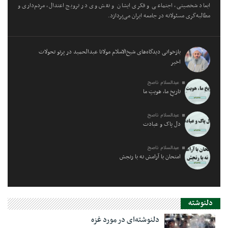
ابعاد شخصیتی، اجتماعی و فکری ایشان و نقش وی در ترویج اعتدال، مردم‌داری و
مطالبه‌گری مسئولانه در جامعه ایران می‌پردازد.
بازخوانی دیدگاه‌های شیخ‌الاسلام مولانا عبدالحمید در پرتو تحولات
اخیر
عبدالسلام ناصح
تاریخِ ما، هویتِ ما
عبدالسلام ناصح
دل پاک و عبادت
عبدالسلام ناصح
امتحان با آرامش نه با رنجش
دلنوشته
دلنوشته‌ای در مورد غزه