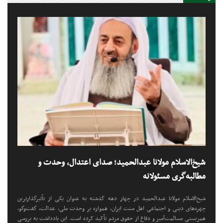
شیخ‌الاسلام مولانا عبدالحمید؛ صدای اعتدال، وحدت و
مطالبه‌گری مسئولانه
شیخ‌الاسلام مولانا عبدالحمید در چهار دهه گذشته به عنوان یکی از تأثیرگذارترین
چهره‌های دینی و اجتماعی اهل سنت ایران، همواره بر وحدت ملی، عدالت، گفت‌وگو،
همزیستی مسالمت‌آمیز و دفاع از حقوق مردم تأکید کرده است. این یادداشت به بررسی