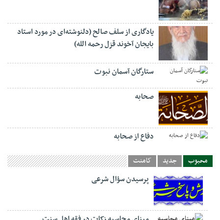
یادگاری از سلف صالح (دلنوشته‌ای در مورد استاد
بایجان آخوند قزل رحمه الله)
ستارگان آسمان نبوت
صحابه
دفاع از صحابه
محبوب
جدید
کامنت
پرسیدن سؤال شرعی
مبنای محاسبه زکات در فقه اهل سنت