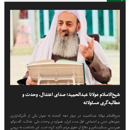
شیخ‌الاسلام مولانا عبدالحمید؛ صدای اعتدال، وحدت و
مطالبه‌گری مسئولانه
شیخ‌الاسلام مولانا عبدالحمید در چهار دهه گذشته به عنوان یکی از تأثیرگذارترین
چهره‌های دینی و اجتماعی اهل سنت ایران، همواره بر وحدت ملی، عدالت، گفت‌وگو،
همزیستی مسالمت‌آمیز و دفاع از حقوق مردم تأکید کرده است. این یادداشت به بررسی