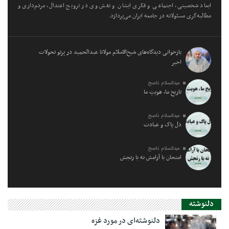
ابعاد شخصیتی، اجتماعی و فکری ایشان و نقش وی در ترویج اعتدال، مردم‌داری و
مطالبه‌گری مسئولانه در جامعه ایران می‌پردازد.
بازخوانی دیدگاه‌های شیخ‌الاسلام مولانا عبدالحمید در پرتو تحولات
اخیر
عبدالسلام ناصح
تاریخِ ما، هویتِ ما
عبدالسلام ناصح
دل پاک و عبادت
عبدالسلام ناصح
امتحان با آرامش نه با رنجش
دلنوشته
دلنوشته‌ای در مورد غزه