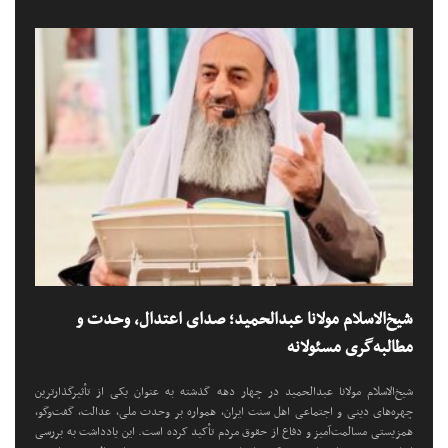
شیخ‌الاسلام مولانا عبدالحمید؛ صدای اعتدال، وحدت و
مطالبه‌گری مسئولانه
شیخ‌الاسلام مولانا عبدالحمید در چهار دهه گذشته به عنوان یکی از تأثیرگذارترین
چهره‌های دینی و اجتماعی اهل سنت ایران، همواره بر وحدت ملی، عدالت، گفت‌وگو،
همزیستی مسالمت‌آمیز و دفاع از حقوق مردم تأکید کرده است. این یادداشت به بررسی