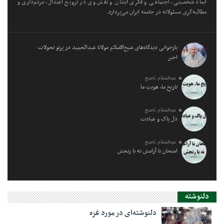
ابعاد شخصیتی، اجتماعی و فکری ایشان و نقش وی در ترویج اعتدال، مردم‌داری و
مطالبه‌گری مسئولانه در جامعه ایران می‌پردازد.
بازخوانی دیدگاه‌های شیخ‌الاسلام مولانا عبدالحمید در پرتو تحولات
اخیر
عبدالسلام ناصح
تاریخِ ما، هویتِ ما
عبدالسلام ناصح
دل پاک و عبادت
عبدالسلام ناصح
امتحان با آرامش نه با رنجش
دلنوشته
دلنوشته‌ای در مورد غزه