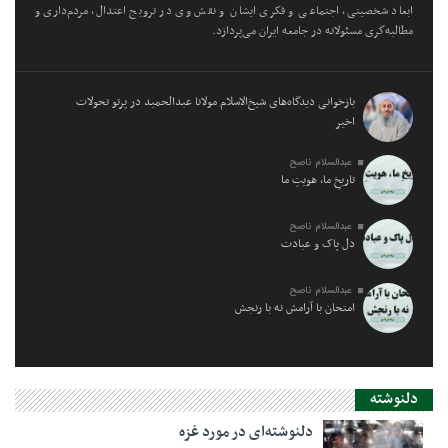
ابعاد شخصیتی، اجتماعی و فکری ایشان و نقش وی در ترویج اعتدال، مردم‌داری و
مطالبه‌گری مسئولانه در جامعه ایران می‌پردازد.
بازخوانی دیدگاه‌های شیخ‌الاسلام مولانا عبدالحمید در پرتو تحولات
اخیر
عبدالسلام ناصح
تاریخِ ما، هویتِ ما
عبدالسلام ناصح
دل پاک و عبادت
عبدالسلام ناصح
امتحان با آرامش نه با رنجش
دلنوشته
دلنوشته‌ای در مورد غزه