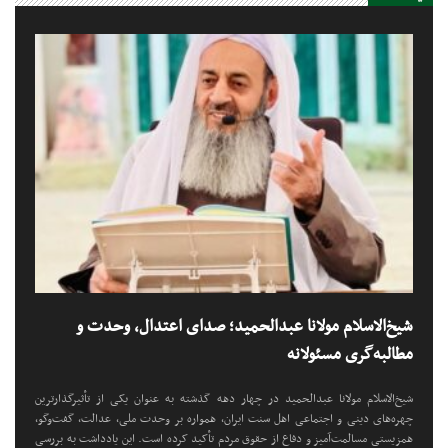
شیخ‌الاسلام مولانا عبدالحمید؛ صدای اعتدال، وحدت و
مطالبه‌گری مسئولانه
شیخ‌الاسلام مولانا عبدالحمید در چهار دهه گذشته به عنوان یکی از تأثیرگذارترین
چهره‌های دینی و اجتماعی اهل سنت ایران، همواره بر وحدت ملی، عدالت، گفت‌وگو،
همزیستی مسالمت‌آمیز و دفاع از حقوق مردم تأکید کرده است. این یادداشت به بررسی