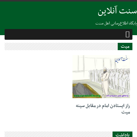
سنت آنلاین
پایگاه اطلاع‌رسانی اهل سنت
میت
19 جولای 2020
راز ایستادن امام در مقابل سینه
میت
یاداشت