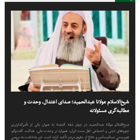
شیخ‌الاسلام مولانا عبدالحمید؛ صدای اعتدال، وحدت و
مطالبه‌گری مسئولانه
شیخ‌الاسلام مولانا عبدالحمید در چهار دهه گذشته به عنوان یکی از تأثیرگذارترین
چهره‌های دینی و اجتماعی اهل سنت ایران، همواره بر وحدت ملی، عدالت، گفت‌وگو،
همزیستی مسالمت‌آمیز و دفاع از حقوق مردم تأکید کرده است. این یادداشت به بررسی