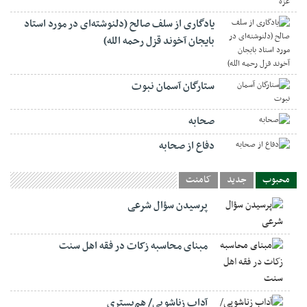
یادگاری از سلف صالح (دلنوشته‌ای در مورد استاد
بایجان آخوند قزل رحمه الله)
ستارگان آسمان نبوت
صحابه
دفاع از صحابه
محبوب
جدید
کامنت
پرسیدن سؤال شرعی
مبنای محاسبه زکات در فقه اهل سنت
آداب زناشویی/ هم‌بستری