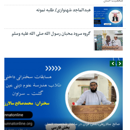
عبدالماجد شهنوازی/ طلبه نمونه
گروه سرود محبان رسول الله صلی الله علیه وسلم
صالح سالارزهی،‌نقش قرآن در ساختار شخصیت انسان