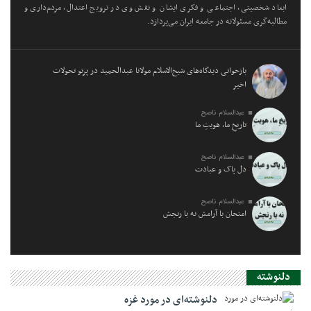
ابعاد شخصیتی، اجتماعی و فکری ایشان و نقش وی در ترویج اعتدال، مردم‌داری و
مطالبه‌گری مسئولانه در جامعه ایران می‌پردازد.
بازخوانی دیدگاه‌های شیخ‌الاسلام مولانا عبدالحمید در پرتو تحولات
اخیر
عبدالسلام ناصح
تاریخِ ما، هویتِ ما
عبدالسلام ناصح
دل پاک و عبادت
عبدالسلام ناصح
امتحان با آرامش نه با رنجش
دلنوشته
دلنوشته‌ای در مورد غزه