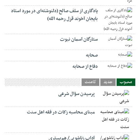
یادگاری از سلف صالح (دلنوشته‌ای در مورد استاد
بایجان آخوند قزل رحمه الله)
ستارگان آسمان نبوت
صحابه
دفاع از صحابه
محبوب
جدید
کامنت
پرسیدن سؤال شرعی
مبنای محاسبه زکات در فقه اهل سنت
آداب زناشویی/ هم‌بستری