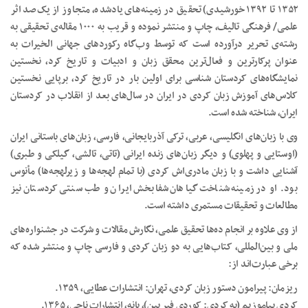
۱۳۵۲ تا ۱۳۹۲ خورشیدی) تحقیق در زمینه‌های یادشده، متجاوز از یک‌صد اثر
علمی/ فرهنگی تالیف، چاپ و منتشر نموده و قریب به ۱۰۰۰ مقاله‌ی تحقیقی به
رشته‌ی تحریر درآورده است که توسط وب‌گاه رکوردهای جهانی الخیرات به
عنوان پرکارترین و فعال‌ترین محقق زبان و ادبیات و تاریخ کرد، نخستین
نمایشگاه‌های کردستان شناسی برای اولین بار در تاریخ کرد، برپایی نخستین
کلاس‌های آموزش زبان کردی در ایران در سال‌های بعد از انقلاب در کردستان
ایران، شناخته شده است.
وی با زبان‌های انگلیسی، عربی، ترکی آذربایجانی، فارسی، زبان‌های باستانی ایران
(اوستایی و پهلوی) و دیگر زبان‌های زنده ایرانی (تاتی، تالشی، گیلکی و طبری)
آشنایی داشت و با زبان مادری‌اش کردی (با تمام لهجه‌ها و زیرلهجه‌ها) مأنوس
بود. او در زمینه شناخت گیاهان شفابخش ایران و طب سنتی کردستان نیز
مطالعات و تحقیقات مستمری داشته است.
از وی علاوه‌ بر انجام ده‌ها تحقیق علمی، نگارش مقالات و شرکت در جشنواره‌های
ملی و بین‌المللی، کتاب‌هایی به دو زبان کردی و فارسی چاپ و منتشر شده که
برخی عبارت‌اند از:
ریزمان: پیرامون دستور زبان کردی، تهران: انتشارات عطایی، ۱۳۵۹.
کردی بیاموزیم (به کردی: کوردی فیر بین)‏، بانه، انتشارات ناجی، ۱۳۶۵.