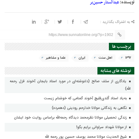
نویسنده:
عبدالستار حسین‌بر
به اشتراک بگذارید :
https://www.sunnatonline.org/?p=1902
برچسب ها
١٣٩٢
اهل سنت
ایران
علما و مشاهیر
نوشته های مشابه
یادگاری از سلف صالح (دلنوشته‌ای در مورد استاد بایجان آخوند قزل رحمه
الله)
به‌یاد استاد گَلدی‌قِلیچ آخوند گمنامی که خوشنام زیست
نگاهی به زندگانی مولانا خدارحم رودینی (دهمرده)
زندگی تحصیلی مولانا نظرمحمد دیدگاه رحمه‌الله براساس روایت خود ایشان
از مولانا شهداد سراوانی برایم بگو!
شیخ الحدیث مولانا محمد یوسف حسین پور رحمه الله