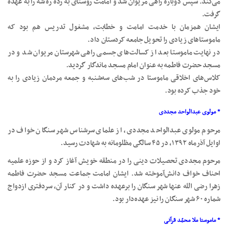
می‌کند. سپس دوباره راهی مریوان شد و امامت روستای به رده ره شه را به عهده
گرفت.
ایشان همزمان با خدمت امامت و خطابت، مشغول تدریس هم بود که
ماموستاهای زیادی را تحویل جامعه کردستان داد.
در نهایت ماموستا بعد از کسالت‌های جسمی راهی شهرستان مریوان شد و در
مسجد حضرت فاطمه به عنوان امام مسجد ماندگار گردید.
کلاس‌های اخلاقی ماموستا در شب‌های سه‌شنبه و جمعه مردمان زیادی را به
خود جذب کرده بود.
* مولوی عبدالواحد مجددی
مرحوم مولوی عبدالواحد مجددی، از علمای سرشناس شهر سنگان خواف در
اوایل آذرماه ۱۳۹۲، در ۴۵ سالگی مظلومانه به شهادت رسید.
مرحوم مجددی تحصیلات دینی را در منطقه خویش آغاز کرد و از حوزه علمیه
احناف خواف دانش‌آموخته شد. ایشان امامت جماعت مسجد حضرت فاطمه
زهرا رضی الله عنها شهر سنگان را برعهده داشت و در کنار آن، سردفتری ازدواج
شماره ۶۰ شهر سنگان را نیز عهده‌دار بود.
* ماموستا ملا محمّد قرآنی