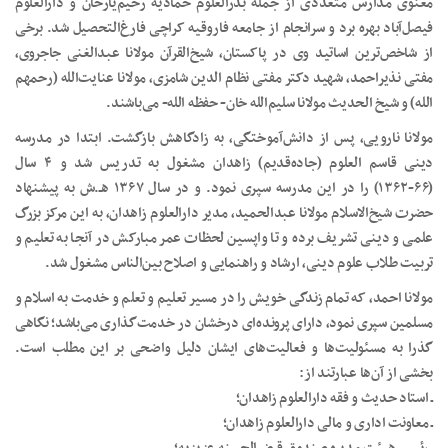
معنوی مدارس متعددی از جمله بدرالعلوم حمادیه رحیم‌یارخان و دارالعلوم
فیصل‌آباد بهره برد و سرانجام از جامعه فاروقیه کراچی فارغ‌التحصیل شد. برخی
از شاخص‌ترین اساتید وی در پاکستان، شیخ‌القرآن مولانا عبدالغنی جاجروی،
مفتی نذیراحمد، شهید دکتر مفتی نظام الدین شامزی، مولانا عنایت‌الله (رحمهم
الله) و شیخ الحدیث مولانا سلیم‌الله خان- حفظه الله- می‌باشند.
مولانا نارویی، پس از دانش‌آموختگی، به زادگاهش بازگشت. ابتدا در مدرسه
دینی قاسم العلوم (جاده‌قدیم) زاهدان مشغول به تدریس شد و ۴ سال
(۶۶-۱۳۶۲) را در این مدرسه سپری نمود. و در سال ۱۳۶۷ هـ.ش به پیشنهاد
حضرت شیخ‌الاسلام مولانا عبدالحمید، مدیر دارالعلوم زاهدان، به این مرکز بزرگ
علمی و دینی تشریف برده و تا واپسین لحظات عمر مبارکش در آنجا به تعلیم و
تربیت طلاب علوم دینی، ارشاد و راهنمایی و اصلاح بین‌الناس مشغول شد.
مولانا احمد، که تمام زندگی خویش را در مسیر تعلیم و تعلم و خدمت به اسلام و
مسلمین سپری نمود، دارای پرونده‌ای درخشان در خدمت‌گذاری می‌باشد؛ نگاهی
گذرا به مسئولیت‌ها و فعالیت‌های ایشان دلیل واضحی بر این مطلب است.
بخشی از آن‌ها عبارتند از:
ـ استاد حدیث و فقه دارالعلوم زاهدان؛
ـ معاونت اداری و مالی دارالعلوم زاهدان؛