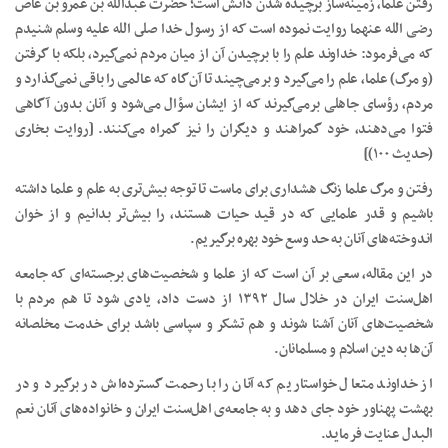
رفتن علما، زمینه‌‌ساز برچیده شدن دانش است؛ حضرت عبدالله بن عمرو بن عاص
رضی الله عنهما روایت نموده است که از رسول خدا صلى الله علیه وسلم شنیدم
که می‌فرمود: خداوند علم را با برچیدن آن از میان مردم نمی‌گیرد، بلکه با گرفتن
(و مرگ) علما، علم را می‌گیرد و برمی‌چیند تا آن‌گاه که عالمی را باقی نمی‌گذارد و
مردم، رؤسای جاهلی برمی‌گیرند که از ایشان سؤال می‌شود و آنان بدون آگاهی
فتوا می‌دهند، خود گمراهند و دیگران را نیز گمراه می‌کنند. [روایت بخاری
(حدیث ۱۰۰)]
رفتن و مرگ علما زنگ هشداری برای ماست تا توجه بیش‌تری به علم و علما داشته
باشیم و قدر علمایی که در قید حیات هستند، را بیش‌تر بدانیم و از خوان
اندوخته‌های آنان به حد وسع خود بهره برگیریم.
در این مقاله، سعی بر آن است که از علما و شخصیت‌های برجسته‌ای که جامعه
اهل‌سنت ایران در خلال سال ۱۳۹۲ از دست داد، یادی شود تا هم مردم با
شخصیت‌های آنان آشنا شوند و هم تشکر و سپاسی باشد برای خدمت مخلصانه
آن‌ها به دین اسلام و مسلمانان.
از خداوند متعال خواستاریم که آنان را با رحمت گسترده‌اش در برگیرد و در
بهشت پهناور خود جای دهد و به جامعه‌ی اهل‌سنت ایران و خانواده‌های آنان نعم
البدل عنایت فرماید.