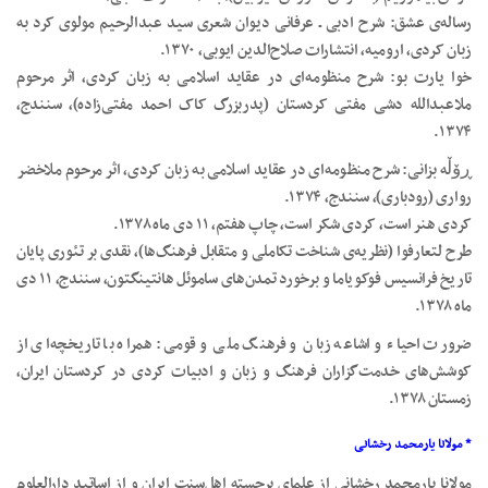
رساله‌ی عشق: شرح ادبی ـ عرفانی دیوان شعری سید عبدالرحیم مولوی کرد به
زبان کردی، ارومیه، انتشارات صلاح‌الدین ایوبی، ۱۳۷۰.
خوا یارت بو: شرح منظومه‌ای در عقاید اسلامی به زبان کردی، اثر مرحوم
ملاعبدالله دشی مفتی کردستان (پدربزرگ کاک احمد مفتی‌زاده‌)، سنندج،
۱۳۷۴.
ڕۆڵه بزانی: شرح منظومه‌ای در عقاید اسلامی به زبان کردی، اثر مرحوم ملاخضر
رواری (رودباری)، سنندج، ۱۳۷۴.
کردی هنر است، کردی شکر است، چاپ هفتم، ۱۱ دی ماه ۱۳۷۸.
طرح لتعارفوا (نظریه‌ی شناخت تکاملی و متقابل فرهنگ‌ها)، نقدی بر تئوری پایان
تاریخ فرانسیس فوکویاما و برخورد تمدن‌های ساموئل هانتینگتون، سنندج، ۱۱ دی
ماه ۱۳۷۸.
ضرورت احیاء و اشاعه زبان و فرهنگ ملی و قومی: همراه با تاریخچه‌ای از
کوشش‌های خدمت‌گزاران فرهنگ و زبان و ادبیات کردی در کردستان ایران،
زمستان ۱۳۷۸.
* مولانا یارمحمد رخشانی
مولانا یارمحمد رخشانی از علمای برجسته اهل‌سنت ایران و از اساتید دارالعلوم