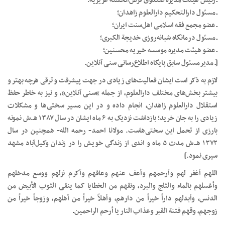
ـ رئیس هیئت مدیره صندوق قرض‌الحسنه عزیزیه؛
ـ مسئول دارالتحکیم دارالعلوم زاهدان؛
ـ عضو مجمع فقه اسلامی اهل‌سنت ایران؛
ـ مسئول درمانگاه شبانه‌روزی خدیجة الکبری؛
ـ عضو هیئت مدیره موسسه خیریه محسنین؛
[ـ مدیرمسئول سابق پایگاه اطلاع‌رسانی سنی آنلاین.
لازم به ذکر است ایشان فعالیت‌های زیادی در جهت پیشرفت و ترقی هرچه بهتر و
بیشتر بخش‌های مختلف دارالعلوم، از جمله “سنی آنلاین”،‌ و نیز به خاطر حفظ
استقلال دارالعلوم زاهدان، انجام داده و در این مسیر سختی‌ها و مشکلات
زیادی را به جان خرید؛ بازداشت نزدیک به ۶ ماه ایشان در سال ۱۳۸۷ هـ.ش نمونه
بارزی از تحمل این سختی‌هاست. مولانا احمد- رحمه الله- همچنین در سال
۱۳۷۲ هـ.ش مدت ۵ ماه و اندی از زندگی خویش را در زندان وکیل‌آباد مشهد
سپری نمود.]
اللهم أغفر لهم وأرحمهم وأعف عنهم وعافهم وأکرم نزلهم ووسع مدخلهم
وأغسلهم بالماء والثلج والبرد، ونقهم من الخطایا کما ینقی الثوب الأبیض من
الدنس، وأبدلهم داراً خیراً من دارهم، وأهلاً خیراً من أهلهم، وزوجاً خیراً من
زوجهم، وقهم فتنة القبر وعذاب النار یا أرحم الراحمین
.