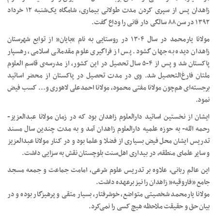
زاهدان پس از سپری کردن مدت طولانی بیماری، شامگاه یک‌شنبه ۱۲ خرداد
۱۳۹۲ در سن ۸۸ سالگی دار فانی را وداع گفت.
مولانا یارمحمد در سال ۱۳۰۴ در روستایی به نام “بایان” از توابع شهرستان
زاهدان دیده به جهان گشود. پس از فراگیری علوم مقدماتی اسلامی، رهسپار
پاکستان شد و پس از ۴-۵ سال تحصیل در این کشور، از مدرسه‌‌ی قاسم العلوم
ملتان فارغ‌التحصیل شد. وی در مدت تحصیل در پاکستان از محضر اساتید
برجسته‌ای هم‌چون مولانا مفتی محمود، مولانا احمدعلی لاهوری و… کسب فیض
نمود.
ایشان از نخستین اساتید دارالعلوم زاهدان بود که در زمان مولانا عبدالعزیز-
رحمه الله- به حوزه علمیه دارالعلوم زاهدان آمد و به مدت چندین سال مسند
تدریس ایشان محل فیض بسیاری از فضلا و علما بود و در کنار مولانا عبدالعزیز
و سایر علمای منطقه، در بیداری اهل‌سنت بلوچستان نقش به سزایی داشت.
این عالم ربانی، علاوه بر تدریس علوم شرعی، امامت جماعت و جمعه مسجد
جامع ”فاروقیه” زاهدان را نیز برعهده داشت.
مولانا یارمحمد شخصیتی متواضع، خوش‏رفتار، بسیار متقی و پرهیزگار بوده و در
بیان حق و حقیقت ملاحظه هیچ کسی را نمی‌کرد.