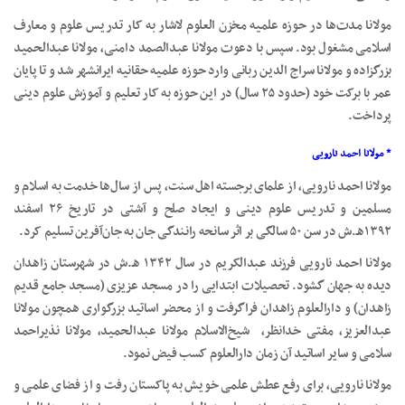
مولانا مدت‌ها در حوزه علمیه مخزن العلوم لاشار به کار تدریس علوم و معارف
اسلامی مشغول بود. سپس با دعوت مولانا عبدالصمد دامنی، مولانا عبدالحمید
بزرگزاده و مولانا سراج الدین ربانی وارد حوزه علمیه حقانیه ایرانشهر شد و تا پایان
عمر با برکت خود (حدود ۲۵ سال) در این حوزه به کار تعلیم و آموزش علوم دینی
پرداخت.
* مولانا احمد نارویی
مولانا احمد نارویی، از علمای برجسته اهل سنت، پس از سال‌ها خدمت به اسلام و
مسلمین و تدریس علوم دینی و ایجاد صلح و آشتی در تاریخ ۲۶ اسفند
۱۳۹۲هـ.ش در سن ۵۰ سالگی بر اثر سانحه رانندگی جان به جان‌آفرین تسلیم کرد.
مولانا احمد نارویی فرزند عبدالکریم در سال ۱۳۴۲ هـ.ش در شهرستان زاهدان
دیده به جهان گشود. تحصیلات ابتدایی را در مسجد عزیزی (مسجد جامع قدیم
زاهدان) و دارالعلوم زاهدان فراگرفت و از محضر اساتید بزرگواری همچون مولانا
عبدالعزیز، مفتی خدانظر، شیخ‌الاسلام مولانا عبدالحمید،‌ مولانا نذیراحمد
سلامی و سایر اساتید آن ‌زمان دارالعلوم کسب فیض نمود.
مولانا نارویی، برای رفع عطش علمی خویش به پاکستان رفت و از فضای علمی و