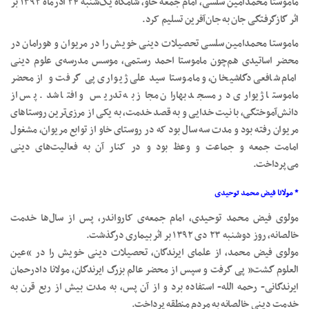
ماموستا محمدامین سلسی، امام جمعه خاو، شامگاه یک‌شنبه ۲۴ آذرماه ۱۳۹۲ بر
اثر گازگرفتگی جان به جان‌آفرین تسلیم کرد.
ماموستا محمدامین سلسی تحصیلات دینی خویش را در مریوان و هورامان در
محضر اساتیدی هم‌چون ماموستا احمد رستمی، موسس مدرسه‌ی علوم دینی
امام شافعی دگاشیخان، و ماموستا سید علی ژیواری پی گرفت و از محضر
ماموستا ژیواری در مسجد بهاران مجاز به تدریس و افتا شد. پس از
دانش‌آموختگی، با نیت خدایی و به قصد خدمت، به یکی از مرزی‌ترین روستاهای
مریوان رفته بود و مدت سه سال بود که در روستای خاو از توابع مریوان، مشغول
امامت جمعه و جماعت و وعظ بود و در کنار آن به فعالیت‌های دینی
می‌پرداخت.
* مولانا فیض محمد توحیدی
مولوی فیض محمد توحیدی، امام جمعه‌ی کارواندر، پس از سال‌ها خدمت
خالصانه، روز دوشنبه ۲۳ دی ۱۳۹۲ بر اثر بیماری درگذشت.
مولوی فیض محمد، از علمای ایرندگان، تحصیلات دینی خویش را در “عین
العلوم گشت” پی گرفت و سپس از محضر عالم بزرگ ایرندگان، مولانا دادرحمان
ایرندگانی- رحمه الله- استفاده برد و از آن پس، به مدت بیش از ربع قرن به
خدمت دینی خالصانه به مردم منطقه پرداخت.