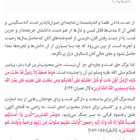
دانش‌ها و […]
از دست دادن علما و اندیشمندان ضایعه‌ای جبران‌ناپذیر است که سنگینی و
تلخی آن تا مدت‌ها قابل لمس و دل‌ها از غم دست دادنشان جریحه‌دار و حزین
است. با از دست رفتن آنان، خرمنی از اندوخته‌های آنان که حاصل سال‌ها زحمت
و تجربه است، از بین می‌رود که چه بسا بسیاری از آن دانش‌ها و تجربه‌ها بعدا
حاصل نشود و جای خالی آنان تا سالیان دراز پر نگردد.
اما مرگ حق است و چاره‌ای جز آن نیست، حتى محبوب‌ترین فرد بشر، پیامبر
اسلام صلى الله علیه وسلم نیز آن را چشیده است: «
وَمَا مُحَمَّدٌ إِلاَّ رَسُولٌ قَدْ خَلَتْ مِن
قَبْلِهِ الرُّسُلُ أَفَإِن مَّاتَ أَوْ قُتِلَ انقَلَبْتُمْ عَلَى أَعْقَابِکُمْ وَمَن یَنقَلِبْ عَلَىَ عَقِبَیْهِ فَلَن یَضُرَّ اللّهَ
شَیْئًا وَسَیَجْزِی اللّهُ الشَّاکِرِینَ
» [آل عمران:۱۴۴].
البته مرگ آنان برای ما سخت و دل‌گیر است و برای خودشان رهایی از بند اسارت
و زندان و پر کشیدن برای دیدار محبوب ابدی است. ما راضی به قضای الهی،
طبق رهنمود قرآنی به صبر چنگ می‌زنیم: «
وَبَشِّرِ الصَّابِرِینَ*الَّذِینَ إِذَا أَصَابَتْهُم
مُّصِیبَةٌ قَالُواْ إِنَّا لِلّهِ وَإِنَّا إِلَیْهِ رَاجِعونَ*أُولَئِکَ عَلَیْهِمْ صَلَوَاتٌ مِّن رَّبِّهِمْ وَرَحْمَةٌ وَأُولَئِکَ هُمُ
الْمُهْتَدُونَ
». [البقرة:۱۵۵-۱۵۷]