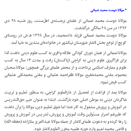
* مولانا دوست محمد نعمانی
مولانا دوست محمد نعمانی از علمای برجسته‌ی اهل‌سنت، روز شنبه ۲۸ دی
۱۳۹۲ در سن ۶۸ سالگی درگذشت.
مولانا دوست محمد نعمانی فرزند دادمحمد، در سال ۱۳۲۸ هـ ش در روستای
کوپچ از توابع بخش لاشار شهرستان نیکشهر در خانواده‌ای متدین به دنیا آمد.
مولانا نعمانی از همان دوران کودکی علاقه وافری به کسب علوم دینی داشت لذا
برای فراگیری علوم دینی به کراچی (پاکستان) رفت و مدت ۱۴ سال به کسب
علوم و معارف اسلامی پرداخت و از محضر علمای بزرگی همچون: مولانا سحبان
محمود، مفتی محمدشفیع، مولانا ظفراحمد عثمانی و مفتی محمدتقی عثمانی
کسب فیض نمود.
مولانا بعد از فراغت از تحصیل از دارالعلوم کراچی، به منظور تعلیم و تربیت
شاگردان دینی به موطن اصلی خود بازگشت. ابتدا به عنوان دبیر حق‌التدریس
در آموزش و پرورش مشغول به کار شد؛ اما شوق تعلیم دین، مولانا را برآن داشت
که علیرغم اصرار مسئولین وقت آموزش و پرورش، تدریس در آموزش و پرورش
را رها کرده و به دعوت علمای لاشار از جمله مولانا عبدالعزیز ملازاده (حفظه الله)
و قاضی محمد نعیم وارد حوزه علمیه مخزن العلوم لاشار شود.