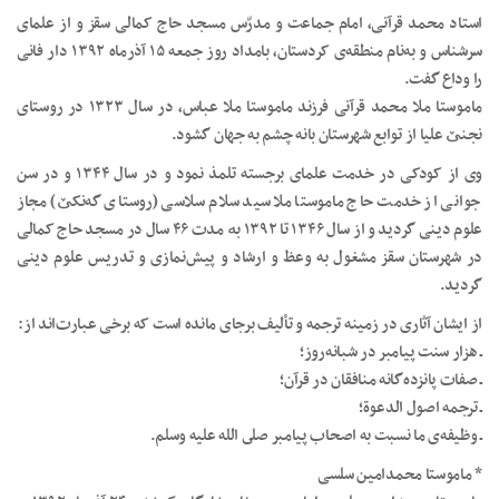
استاد محمد قرآنی، امام جماعت و مدرّس مسجد حاج کمالی سقز و از علمای
سر‌شناس و به‌نام منطقه‌ی کردستان، بامداد روز جمعه ۱۵ آذرماه ۱۳۹۲ دار فانی
را وداع گفت.
ماموستا ملا محمد قرآنی فرزند ماموستا ملا عباس، در سال ۱۳۲۳ در روستای
نجنێ علیا از توابع شهرستان بانه چشم به جهان گشود.
وی از کودکی در خدمت علمای برجسته تلمذ نمود و در سال ۱۳۴۴ و در سن
جوانی از خدمت حاج ماموستا ملا سید سلام سلاسی (روستای گه‌نکێ) مجاز
علوم دینی گردید و از سال ۱۳۴۶ تا ۱۳۹۲ بە مدت ۴۶ سال در مسجد حاج کمالی
در شهرستان سقز مشغول به وعظ و ارشاد و پیش‌نمازی و تدریس علوم دینی
گردید.
از ایشان آثاری در زمینه ترجمه و تألیف برجای مانده است که برخی عبارت‌اند از:
ـ هزار سنت پیامبر در شبانه‌روز؛
ـ صفات پانزده‌گانه منافقان در قرآن؛
ـ ترجمه اصول الدعوة؛
ـ وظیفه‌ی ما نسبت به اصحاب پیامبر صلى الله علیه وسلم.
* ماموستا محمدامین سلسی