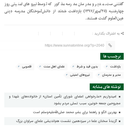
گفتنی‌ست، مدیر و مدرسان مدرسه مذکور که توسط نیروهای امنیتی روز
چهارشنبه (٢٥/مهر/١٣٩٧) بازداشت شدند از دانش‌آموختگان مدرسه دینی
عین‌العلوم گشت هستند
.
به اشتراک بگذارید :
https://www.sunnatonline.org/?p=2040
برچسب ها
بازداشت
بدون قید و شرط
علمای اهل سنت
قلمویی
مدیر و مدرسان
نیروهای امنیتی
نوشته های مشابه
امیدواریم «عذرخواهی اعضای شورای تأمین استان» از خانواده‌های شهدا و
مجروحین جمعه خونین، سبب تسلی مردم بشود
بهترین الگو و راهنما برای بشر، محمد صلی‌الله‌علیه‌وسلم است
گزیدهٔ سخنان علما در سیزدهمين نشست هم‌انديشى علماى سراوان بزرگ