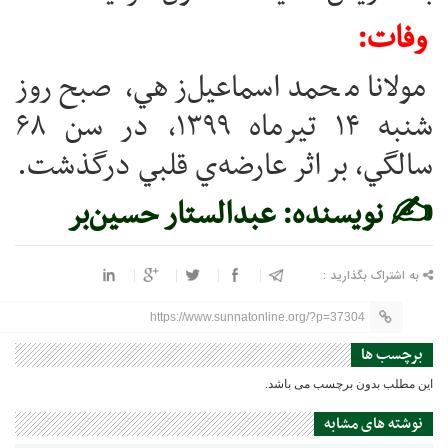
وفات:
مولانا محمد اسماعيل‌زهي، صبح روز
شنبه ۱۴ تيرماه ۱۳۹۹، در سن ۶۸
سالگي، بر اثر عارضه‌ي قلبي درگذشت.
✍ نویسنده: عبدالستار حسین‌بر
به اشتراک بگذارید :
https://www.sunnatonline.org/?p=37304
برچسب ها
این مطلب بدون برچسب می باشد.
نوشته های مشابه