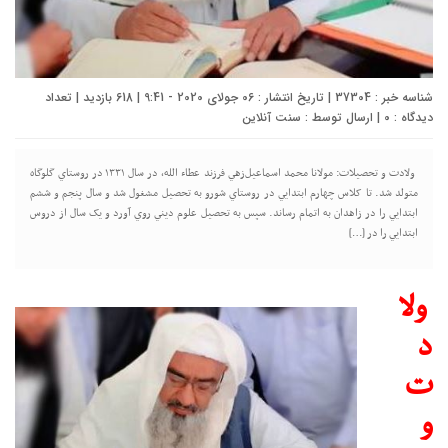
شناسه خبر : 37304 | تاریخ انتشار : 06 جولای 2020 - 9:41 | 618 بازدید | تعداد
دیدگاه :
0
| ارسال توسط :
سنت آنلاین
ولادت و تحصيلات: مولانا محمد اسماعيل‌زهي فرزند عطاء الله، در سال ۱۳۳۱ در روستاي گلوگاه
متولد شد. تا کلاس چهارم ابتدايي در روستاي شورو به تحصيل مشغول شد و سال پنجم و ششم
ابتدايي را در زاهدان به اتمام رساند. سپس به تحصيل علوم ديني روي آورد و يک سال از دروس
ابتدايي را در […]
ولا
د
ت
و