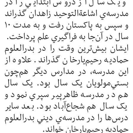
و يک سال از دروس ابتدايي را در
مدرسه‌ي اشاعة‌التوحيد زاهدان گذراند
و سپس به پاکستان رفت و به مدت ۱۰
سال در آن‌جا به فراگيري علم پرداخت.
ايشان بيش‌ترين وقت را در بدرالعلوم
حماديه رحيم‌يارخان گذراند. علاوه از
اين مدرسه، در مدارس ديگر هم‌چون
بستي‌مولويان يک سال بود. يک سال
هم در مدرسه ظاهرپير سپري نمود و
يک سال هم شجاع‌آباد بود. بعد ساير
درس‌ها را در مدرسه‌ي ديني بدرالعلوم
حماديه رحيم‌يارخان خواند.