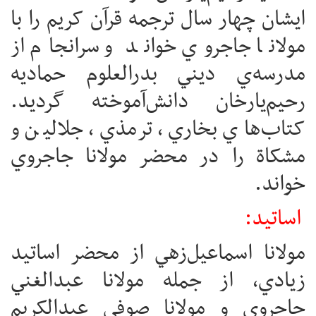
ايشان چهار سال ترجمه قرآن کريم را با
مولانا جاجروي خواند و سرانجام از
مدرسه‌ي ديني بدرالعلوم حماديه
رحيم‌يارخان دانش‌آموخته گرديد.
کتاب‌هاي بخاري، ترمذي، جلالين و
مشکاة را در محضر مولانا جاجروي
خواند.
اساتيد:
مولانا اسماعيل‌زهي از محضر اساتيد
زيادي، از جمله مولانا عبدالغني
جاجروي و مولانا صوفي عبدالکريم