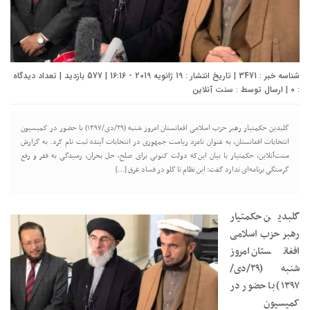
شناسه خبر : 3471 | تاریخ انتشار : 19 ژانویه 2019 - 16:16 | 577 بازدید | تعداد دیدگاه
:
0
| ارسال توسط :
سنت آنلاین
گلبدین حکمتیار رهبر حزب اسلامی افغانستان امروز شنبه (٢٩/دی/١٣٩٧) با حضور در کمیسیون
انتخابات افغانستان، به عنوان نامزد ریاست جمهوری در انتخابات آینده ثبت نام کرد. به گزارش
سنت‌آنلاین، حکمتیار با بیان این‌که دولت کنونی برای صلح، حل بحران، رسیدگی به فقر و رفع
گرسنگی برنامه‌ای ندارد گفت: این نظام تا گلو در فساد غرق […]
گلبدین حکمتیار
رهبر حزب اسلامی
افغانستان امروز
شنبه (٢٩/دی/
١٣٩٧) با حضور در
کمیسیون