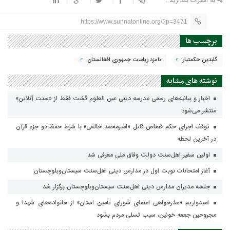
به اشتراک بگذارید :
https://www.sunnatonline.org/?p=3471
برچسب ها
گلبدین حکمتیار
نامزد ریاست جمهوری افغانستان
نوشته های مشابه
اخبار و بیانیه‌های رسمی مدرسه دینی عین العلوم گشت فقط از «سنت آنلاین»
منتشر می‌شود
توقف اجرای حکم قصاص قاتل «امیرمحمد خالقی» با شرط حفظ دو جزء قرآن
در آخرین لحظه
اولین سفیر اهل‌سنت دولت وفاق ملی معرفی شد
آغاز امتحانات نوبت اول در مدارس دینی اهل‌سنت سیستان‌وبلوچستان
جلسه مدیران مدارس دینی اهل‌سنت سیستان‌وبلوچستان برگزار شد
امیدواریم «عذرخواهی اعضای شورای تأمین استان» از خانواده‌های شهدا و
مجروحین جمعه خونین، سبب تسلی مردم بشود