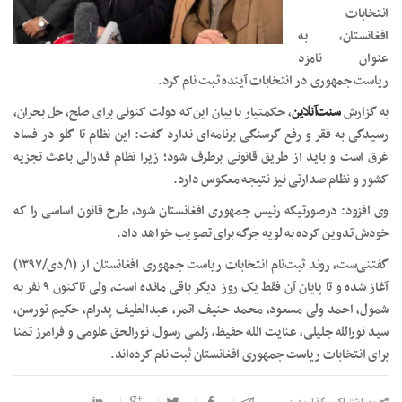
انتخابات
افغانستان، به
عنوان نامزد
ریاست جمهوری در انتخابات آینده ثبت نام کرد.
به گزارش
سنت‌آنلاین
، حکمتیار با بیان این‌که دولت کنونی برای صلح، حل بحران،
رسیدگی به فقر و رفع گرسنگی برنامه‌ای ندارد گفت: این نظام تا گلو در فساد
غرق است و باید از طریق قانونی برطرف شود؛ زیرا نظام فدرالی باعث تجزیه
کشور و نظام صدارتی نیز نتیجه معکوس دارد.
وی افزود: درصورتیکه رئیس جمهوری افغانستان شود، طرح قانون اساسی را که
خودش تدوین کرده به لویه جرگه برای تصویب خواهد داد.
گفتنی‌ست، روند ثبت‌نام انتخابات ریاست جمهوری افغانستان از (١/دی/١٣٩٧)
آغاز شده و تا پایان آن فقط یک روز دیگر باقی مانده است، ولی تاکنون ٩ نفر به
شمول، احمد ولی مسعود، محمد حنیف اتمر، عبدالطیف پدرام، حکیم تورسن،
سید نورالله جلیلی، عنایت الله حفیظ، زلمی رسول، نورالحق علومی و فرامرز تمنا
برای انتخابات ریاست جمهوری افغانستان ثبت نام کرده‌اند.