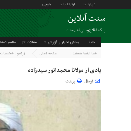
درباره ما
ارتباط با ما
بلوچی
سنت آنلاین
پایگاه اطلاع‌رسانی اهل سنت
خانه
بخش اخبار و گزارش
مقالات
مناسبت‌ها
شما اینجا هستید :
صفحه اصلی
آرشیو :
شخصیات م
یادی از مولانا محمدانور سیدزاده
ارسال
پرینت