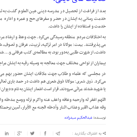
بعد از فراغت از تحصیل در مدرسه دینی عین العلوم گشت به ت
خدمت رسانی به ایشان در حضر و سفرهای حج و عمره و اداره مدرس
خدمت و استفاده از ایشان را داشت.
به اختلافات مردم منطقه رسیدگی می‌کرد. جهت وعظ و ارشاد مردم 
می‌پذیرفتند.
بیعت:
مولانا در امر تزکیه، تربیت، عرفان و تصوف، 
داشت، از شهرت طلبی به‌دور بود، به مطالعه‌ی کتب عرفانی و… 
بیماران از نواحی مختلف جهت معالجه به وسیله رقیه به ایشان مراج
در مجلسی که علماء و طلاب جهت ملاقات ایشان حضور بهم می‌رسان
می‌کرد.
ذوق شعری:
مولانا ذوق شعری هم داشت در حمد باری تعالی و
یا شهید شدند مراثی سرودند، قرار است اشعار ایشان به نام «دیوان ا
اللهم اغفر له وارحمه وعافه واعف عنه واکرم نزله ووسع مدخله واغ
وقه عذاب القبر وعذاب النار وأدخله الجنه مع الأبرار، آمین برحمت
نویسنده:
عبدالحکیم سیدزاده
به اشتراک بگذارید :