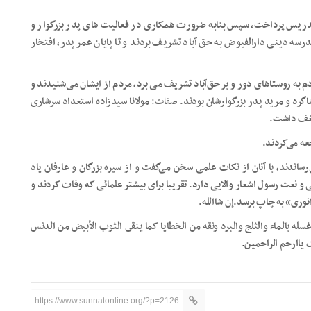
دریس پرداخت، سپس بنابه ضرورت همکاری در فعالیت های پدر بزرگوار و
ه دینی دارالفیوض به حق آباد تشریف بردند و تا پایان عمر پدر، افتخار
به روستاهای دور و بر حق‌آباد تشریف می برد، مردم از ایشان می‌شنیدند و
شاگرد و مرید پدر بزرگوارشان بودند.
صفات:
مولانا سیدزاده استعداد سرشاری
شغف داشت.
عه می‌کردند.
دند، با آنان از نکات علمی سخن می‌گفت و از سیره بزرگان و عارفان یاد
 نعت رسول اشعار والایی دارد. تقریبا برای بیشتر علمائی که وفات کردند و
نوری» به چاپ برسد.إن شاالله.
سله بالماء والثلج والبرد ونقه من الخطایا کما ینقى الثوب الأبیض من الدنس
ک یاارحم الراحمین
.
https://www.sunnatonline.org/?p=2126