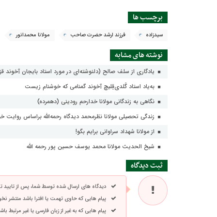
برچسب ها
سیدزاده
فرزند ارشد حضرت صاحب
مولانا محمدانور
نوشته های مشابه
یادگاری از سلف صالح (دلنوشته‌ای در مورد استاد بایجان آخوند قزل
به‌یاد استاد گَلدی‌قِلیچ آخوند گمنامی که خوشنام زیست
نگاهی به زندگانی مولانا خدارحم رودینی (دهمرده)
زندگی تحصیلی مولانا نظرمحمد دیدگاه رحمه‌الله براساس روایت خ
از مولانا شهداد سراوانی برایم بگو!
شیخ الحدیث مولانا محمد یوسف حسین پور رحمه الله
ثبت دیدگاه
دیدگاه های ارسال شده توسط شما، پس از تایید 
پیام هایی که حاوی تهمت یا افترا باشد منتشر نخ
پیام هایی که به غیر از زبان فارسی یا غیر مرتبط ب