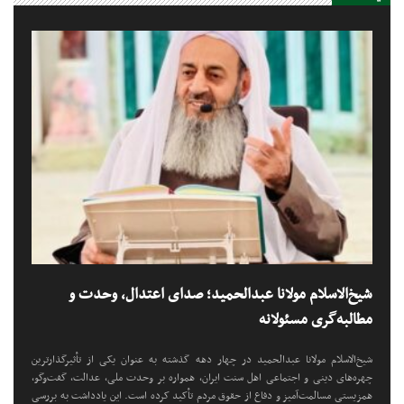
شیخ‌الاسلام مولانا عبدالحمید؛ صدای اعتدال، وحدت و
مطالبه‌گری مسئولانه
شیخ‌الاسلام مولانا عبدالحمید در چهار دهه گذشته به عنوان یکی از تأثیرگذارترین
چهره‌های دینی و اجتماعی اهل سنت ایران، همواره بر وحدت ملی، عدالت، گفت‌وگو،
همزیستی مسالمت‌آمیز و دفاع از حقوق مردم تأکید کرده است. این یادداشت به بررسی