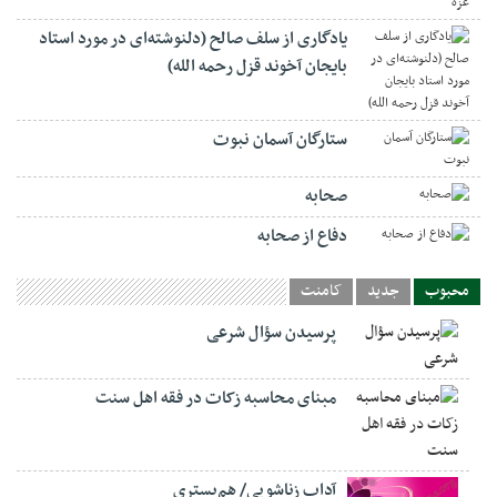
یادگاری از سلف صالح (دلنوشته‌ای در مورد استاد
بایجان آخوند قزل رحمه الله)
ستارگان آسمان نبوت
صحابه
دفاع از صحابه
محبوب
جدید
کامنت
پرسیدن سؤال شرعی
مبنای محاسبه زکات در فقه اهل سنت
آداب زناشویی/ هم‌بستری