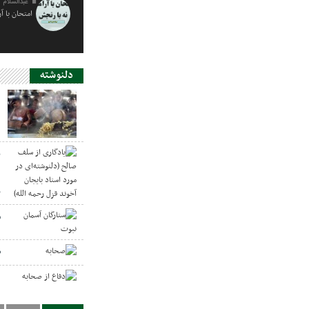
عبدالسلام 
امتحان با آ
دلنوشته
د
ی
د
ر
س
ص
د