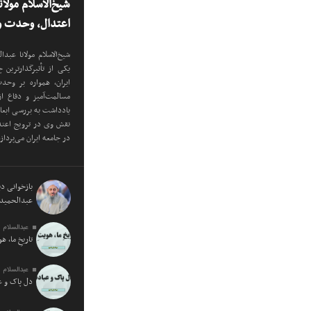
شیخ‌الاسلام مولا
اعتدال، وحدت و 
شیخ‌الاسلام مولانا عب
یکی از تأثیرگذارترین
ایران، همواره بر وح
مسالمت‌آمیز و دفاع ا
یادداشت به بررسی ابع
نقش وی در ترویج اعتدا
در جامعه ایران می‌پرداز
بازخوانی دید
عبدالحمید 
عبدالسلام 
تاریخِ ما، ه
عبدالسلام 
دل پاک و 