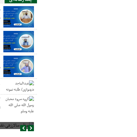
ص
س
ع
د
ع
س
ع
گ
ا
صالح سالارزهی،‌نقش