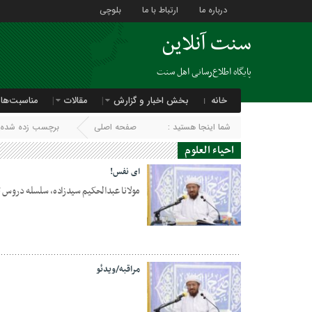
درباره ما
ارتباط با ما
بلوچی
سنت آنلاین
پایگاه اطلاع‌رسانی اهل سنت
خانه
بخش اخبار و گزارش
مقالات
مناسبت‌ها
شما اینجا هستید :
صفحه اصلی
برچسب زده شده با 
احیاء العلوم
ای نفس!
مولانا عبدالحکیم سیدزاده، سلسله دروس ت
13 سپتامبر 2023
مراقبه/ویدئو