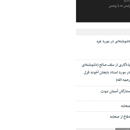
ناصح
رامش نه با رنجش
لنوشته‌ای در مورد غزه
ادگاری از سلف صالح (دلنوشته‌ای
ر مورد استاد بایجان آخوند قزل
حمه الله)
تارگان آسمان نبوت
حابه
فاع از صحابه