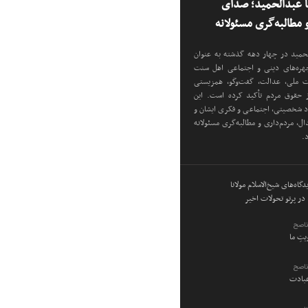
نا عبدالحمید؛ صدای
مطالبه‌گری مسئولانه
دالحمید در چهار دهه گذشته به عنوان
 چهره‌های دینی و اجتماعی اهل سنت
دت ملی، عدالت، گفت‌وگو، همزیستی
ز حقوق مردم تأکید کرده است. این
اد شخصیتی، اجتماعی و فکری ایشان و
ل، مردم‌داری و مطالبه‌گری مسئولانه
د.
گاه‌های شیخ‌الاسلام مولانا
در پرتو تحولات اخیر
ناصح
ویتِ ما
ناصح
عبادت