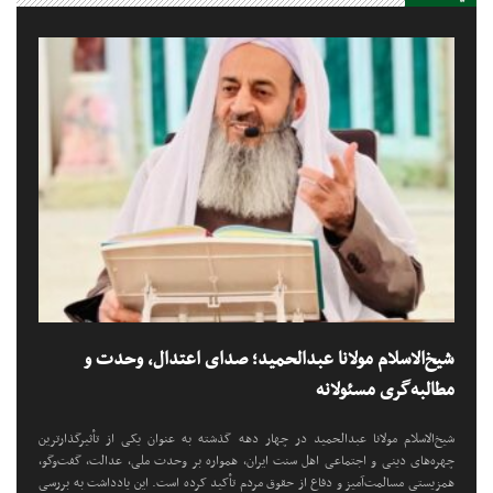
شیخ‌الاسلام مولانا عبدالحمید؛ صدای اعتدال، وحدت و
مطالبه‌گری مسئولانه
شیخ‌الاسلام مولانا عبدالحمید در چهار دهه گذشته به عنوان یکی از تأثیرگذارترین
چهره‌های دینی و اجتماعی اهل سنت ایران، همواره بر وحدت ملی، عدالت، گفت‌وگو،
همزیستی مسالمت‌آمیز و دفاع از حقوق مردم تأکید کرده است. این یادداشت به بررسی