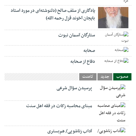
یادگاری از سلف صالح (دلنوشته‌ای در مورد استاد
بایجان آخوند قزل رحمه الله)
ستارگان آسمان نبوت
صحابه
دفاع از صحابه
محبوب
جدید
کامنت
پرسیدن سؤال شرعی
مبنای محاسبه زکات در فقه اهل سنت
آداب زناشویی/ هم‌بستری