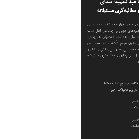
نا عبدالحمید؛ صدای
مطالبه‌گری مسئولانه
دالحمید در چهار دهه گذشته به عنوان
 چهره‌های دینی و اجتماعی اهل سنت
دت ملی، عدالت، گفت‌وگو، همزیستی
ز حقوق مردم تأکید کرده است. این
اد شخصیتی، اجتماعی و فکری ایشان و
ل، مردم‌داری و مطالبه‌گری مسئولانه
د.
گاه‌های شیخ‌الاسلام مولانا
در پرتو تحولات اخیر
ناصح
ویتِ ما
ناصح
عبادت