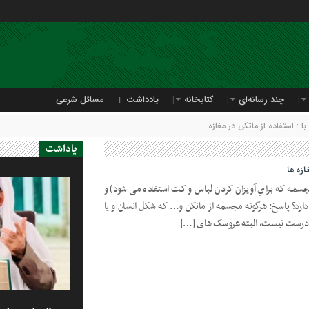
چند رسانه‌ای
کتابخانه
یادداشت
مسائل شرعی
: استفاده از ماتکن در مغازه
یاداشت
زه ها
مجسمه که براي آويزان کردن لباس و کت استفاده می شود) و
ارد؟ پاسخ: هرگونه مجسمه از مانکن و… که شکل انسان و يا
ها درست نيست، البته عروسک های […]