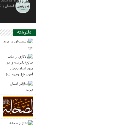
عبدالسلام 
امتحان با آ
دلنوشته
د
ی
د
ر
س
ص
د