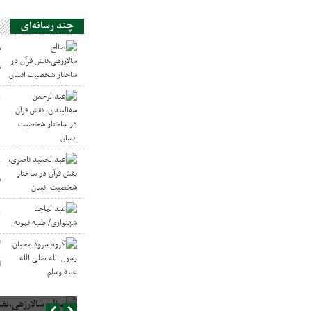
چند رسانه‌ای
ص
س
ع
د
ع
س
ع
گ
ا
صالح سالارزهی،‌نقش