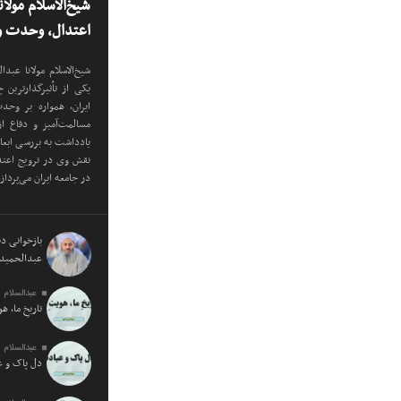
شیخ‌الاسلام مولا
اعتدال، وحدت و 
شیخ‌الاسلام مولانا عب
یکی از تأثیرگذارترین
ایران، همواره بر وح
مسالمت‌آمیز و دفاع ا
یادداشت به بررسی ابع
نقش وی در ترویج اعتدا
در جامعه ایران می‌پرداز
بازخوانی دید
عبدالحمید 
عبدالسلام 
تاریخِ ما، ه
عبدالسلام 
دل پاک و 