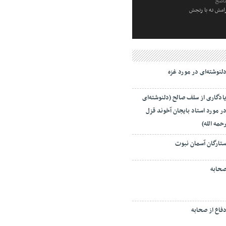
ناصح
رامش نه با رنجش
لنوشته‌ای در مورد غزه
ادگاری از سلف صالح (دلنوشته‌ای
ر مورد استاد بایجان آخوند قزل
حمه الله)
تارگان آسمان نبوت
حابه
فاع از صحابه