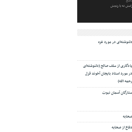
ناصح
رامش نه با رنجش
لنوشته‌ای در مورد غزه
ادگاری از سلف صالح (دلنوشته‌ای
ر مورد استاد بایجان آخوند قزل
حمه الله)
تارگان آسمان نبوت
حابه
فاع از صحابه