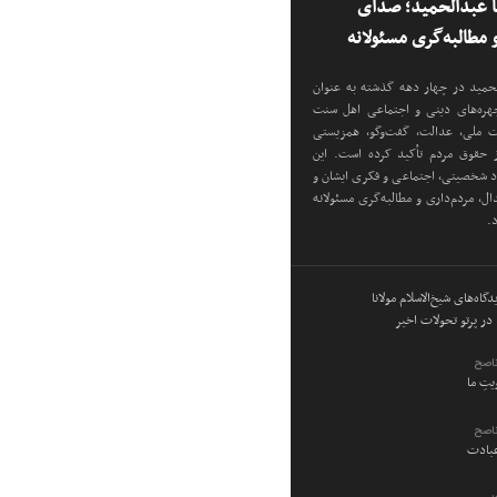
نا عبدالحمید؛ صدای
مطالبه‌گری مسئولانه
دالحمید در چهار دهه گذشته به عنوان
 چهره‌های دینی و اجتماعی اهل سنت
دت ملی، عدالت، گفت‌وگو، همزیستی
ز حقوق مردم تأکید کرده است. این
اد شخصیتی، اجتماعی و فکری ایشان و
ل، مردم‌داری و مطالبه‌گری مسئولانه
د.
گاه‌های شیخ‌الاسلام مولانا
در پرتو تحولات اخیر
ناصح
ویتِ ما
ناصح
عبادت