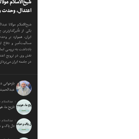
شیخ‌الاسلام مولا
اعتدال، وحدت و 
شیخ‌الاسلام مولانا عب
یکی از تأثیرگذارترین
ایران، همواره بر وح
مسالمت‌آمیز و دفاع ا
یادداشت به بررسی ابع
نقش وی در ترویج اعتدا
در جامعه ایران می‌پرداز
بازخوانی دید
عبدالحمید 
عبدالسلام 
تاریخِ ما، ه
عبدالسلام 
دل پاک و 