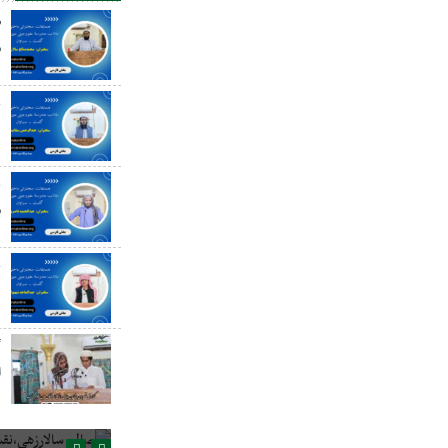
ص
س
ع
د
ع
س
ع
گ
ا
صالح سالارزهی،‌نقش