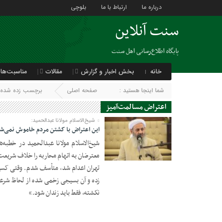
درباره ما
ارتباط با ما
بلوچی
سنت آنلاین
پایگاه اطلاع‌رسانی اهل سنت
خانه
بخش اخبار و گزارش
مقالات
مناسبت‌ها
شما اینجا هستید :
صفحه اصلی
برچسب زده شده با
اعتراض مسالمت‌آمیز
شیخ‌الاسلام مولانا عبدالحمید:
این اعتراض با کشتن مردم خاموش نمی‌ش
معترضان به اتهام محاربه را خلاف شریعت
10 دسامبر 2022
تهران اعدام شد، متأسف شدم. وقتی کسی 
زده و آن بسیجی زخمی شده از لحاظ شرعی
نکشته، فقط باید زندان شود.»