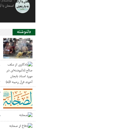
عبدالسلام 
امتحان با آ
دلنوشته
د
ی
د
ر
س
ص
د