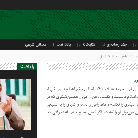
چند رسانه‌ای
کتابخانه
یادداشت
مسائل شرعی
 : اعتراض مسالمت‌آمیز
یاداشت
ود
شیخ‌الاسلام مولانا عبدالحمید در خطبه‌های نماز جمعه ۱۸ آذر ۱۴۰۱، اجرای حکم اعدام برای یکی از
 اسلام دانستند و گفتند: «من از جریان محسن شکاری که در
دیگری را نکشته و فقط راهی را بسته و کاردی را به بسیجی
 نمی‌توان او را کشت. اگر کسی محارب هم باشد، وقتی آدم