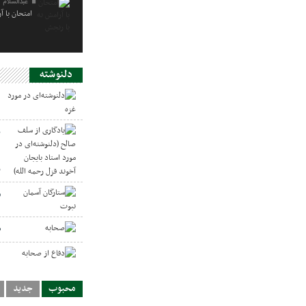
عبدالسلام 
امتحان با آ
دلنوشته
د
ی
د
ر
س
ص
د
محبوب
جدید