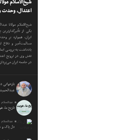
شیخ‌الاسلام مولا
اعتدال، وحدت و 
شیخ‌الاسلام مولانا عب
یکی از تأثیرگذارترین
ایران، همواره بر وح
مسالمت‌آمیز و دفاع ا
یادداشت به بررسی ابع
نقش وی در ترویج اعتدا
در جامعه ایران می‌پرداز
بازخوانی دید
عبدالحمید 
عبدالسلام 
تاریخِ ما، ه
عبدالسلام 
دل پاک و 