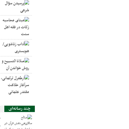
چند رسانه‌ای
ص
س