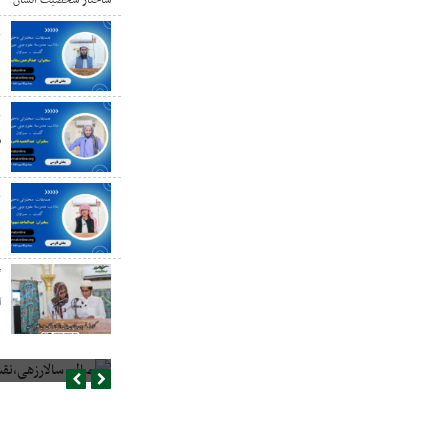
ع
د
ع
س
ع
گ
ا
صالح سالارزهی،‌نقش