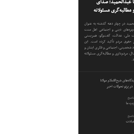
نا عبدالحمید؛ صدای
مطالبه‌گری مسئولانه
دالحمید در چهار دهه گذشته به عنوان
 چهره‌های دینی و اجتماعی اهل سنت
دت ملی، عدالت، گفت‌وگو، همزیستی
ز حقوق مردم تأکید کرده است. این
اد شخصیتی، اجتماعی و فکری ایشان و
ل، مردم‌داری و مطالبه‌گری مسئولانه
د.
گاه‌های شیخ‌الاسلام مولانا
در پرتو تحولات اخیر
ناصح
ویتِ ما
ناصح
عبادت