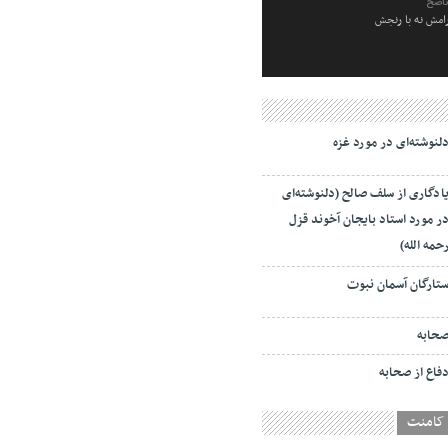
ناصح
رامش نه با رنجش
لنوشته‌ای در مورد غزه
ادگاری از سلف صالح (دلنوشته‌ای
ر مورد استاد بایجان آخوند قزل
حمه الله)
تارگان آسمان نبوت
حابه
فاع از صحابه
کامنت