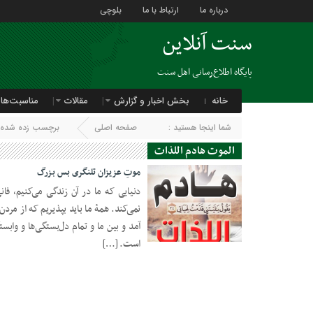
درباره ما
ارتباط با ما
بلوچی
سنت آنلاین
پایگاه اطلاع‌رسانی اهل سنت
خانه
بخش اخبار و گزارش
مقالات
مناسبت‌ها
شما اینجا هستید :
صفحه اصلی
برچسب زده شده با
الموت هادم اللذات
موتِ عزیزان تلنگری بس بزرگ
دنیایی که ما در آن زندگی می‌کنیم، فا
نمی‌کند. همۀ ما باید بپذیریم که از مرد
آمد و بین ما و تمام دل‌بستگی‌ها و وابس
است. […]
20 جولای 2020