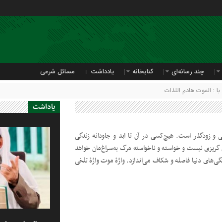
چند رسانه‌ای
کتابخانه
یادداشت
مسائل شرعی
 : الموت هادم اللذات
یاداشت
نی و زودگذر است. هیچ‌کسی در آن تا ابد و جاودانه زندگی
ن گریزی نیست و خواسته‌ و ناخواسته مرگ به‌سراغ‌مان خواهد
تگی‌های دنیا فاصله و شکاف می‌اندازد. واژۀ موت واژۀ تلخی