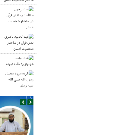
ع
د
ع
س
ع
گ
ا