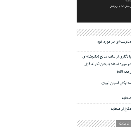
ناصح
رامش نه با رنجش
لنوشته‌ای در مورد غزه
ادگاری از سلف صالح (دلنوشته‌ای
ر مورد استاد بایجان آخوند قزل
حمه الله)
تارگان آسمان نبوت
حابه
فاع از صحابه
کامنت