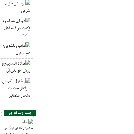
چند رسانه‌ای
ص
س