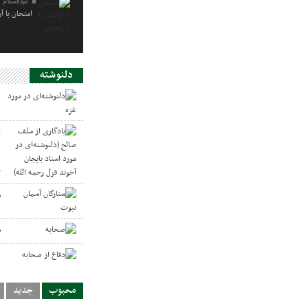
عبدالسلام 
امتحان با آ
دلنوشته
د
ی
د
ر
س
ص
د
محبوب
جدید