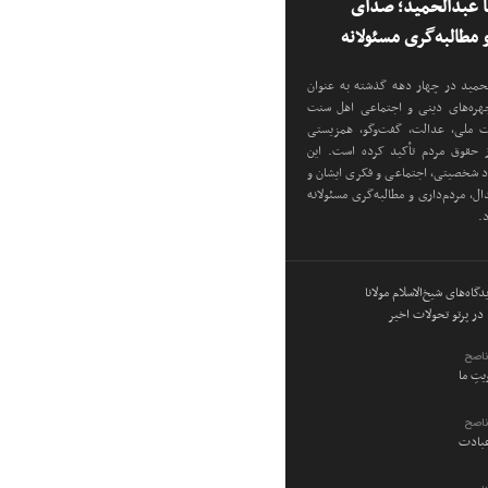
نا عبدالحمید؛ صدای
مطالبه‌گری مسئولانه
دالحمید در چهار دهه گذشته به عنوان
 چهره‌های دینی و اجتماعی اهل سنت
دت ملی، عدالت، گفت‌وگو، همزیستی
ز حقوق مردم تأکید کرده است. این
اد شخصیتی، اجتماعی و فکری ایشان و
ل، مردم‌داری و مطالبه‌گری مسئولانه
د.
گاه‌های شیخ‌الاسلام مولانا
در پرتو تحولات اخیر
ناصح
ویتِ ما
ناصح
عبادت