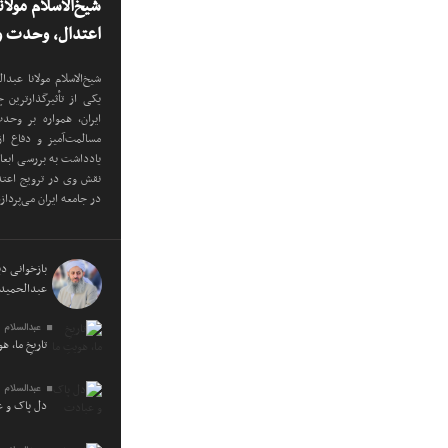
شیخ‌الاسلام مولا
اعتدال، وحدت و 
شیخ‌الاسلام مولانا عب
یکی از تأثیرگذارترین
ایران، همواره بر وح
مسالمت‌آمیز و دفاع ا
یادداشت به بررسی ابع
نقش وی در ترویج اعتدا
در جامعه ایران می‌پرداز
بازخوانی دید
عبدالحمید 
عبدالسلام 
تاریخِ ما، ه
عبدالسلام 
دل پاک و 