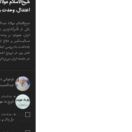
شیخ‌الاسلام مولا
اعتدال، وحدت و 
شیخ‌الاسلام مولانا عب
یکی از تأثیرگذارترین
ایران، همواره بر وح
مسالمت‌آمیز و دفاع ا
یادداشت به بررسی ابع
نقش وی در ترویج اعتدا
در جامعه ایران می‌پرداز
بازخوانی دید
عبدالحمید 
عبدالسلام 
تاریخِ ما، ه
عبدالسلام 
دل پاک و 