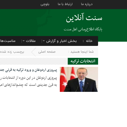
درباره ما
ارتباط با ما
بلوچی
سنت آنلاین
پایگاه اطلاع‌رسانی اهل سنت
خانه
بخش اخبار و گزارش
مقالات
مناسبت‌ها
شما اینجا هستید :
صفحه اصلی
برچسب زده شده با 
انتخابات ترکیه
پیروزی اردوغان و ورود ترکیه به قرنی جد
پیروزی اردوغان در این دوره از انتخابا
به قرن جدیدی است که چشم‌اندازهای امید
29 مه 2023