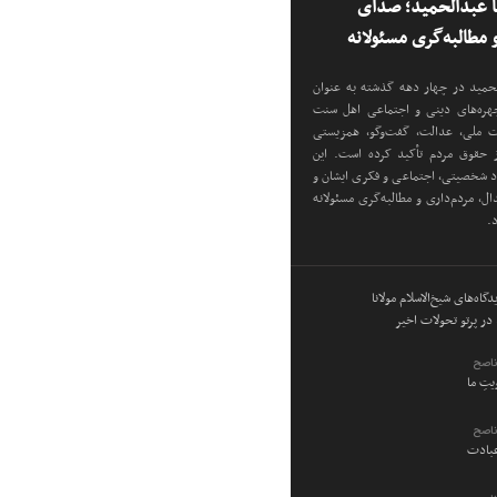
نا عبدالحمید؛ صدای
مطالبه‌گری مسئولانه
دالحمید در چهار دهه گذشته به عنوان
 چهره‌های دینی و اجتماعی اهل سنت
دت ملی، عدالت، گفت‌وگو، همزیستی
ز حقوق مردم تأکید کرده است. این
اد شخصیتی، اجتماعی و فکری ایشان و
ل، مردم‌داری و مطالبه‌گری مسئولانه
د.
گاه‌های شیخ‌الاسلام مولانا
در پرتو تحولات اخیر
ناصح
ویتِ ما
ناصح
عبادت