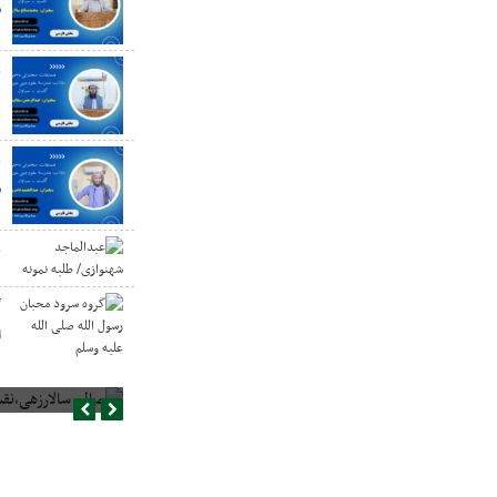
س
ع
د
ع
س
ع
گ
ا
صالح سالارزهی،‌نقش