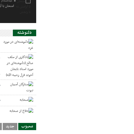
عبدالسلام 
امتحان با آ
دلنوشته
د
ی
د
ر
س
ص
د
محبوب
جدید