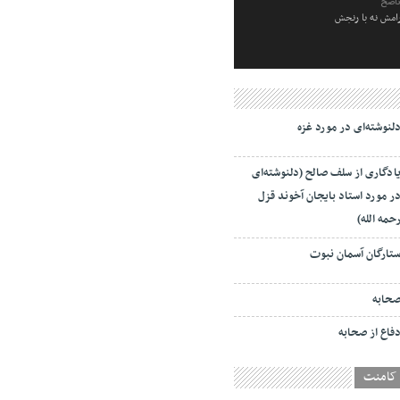
ناصح
رامش نه با رنجش
لنوشته‌ای در مورد غزه
ادگاری از سلف صالح (دلنوشته‌ای
ر مورد استاد بایجان آخوند قزل
حمه الله)
تارگان آسمان نبوت
حابه
فاع از صحابه
کامنت