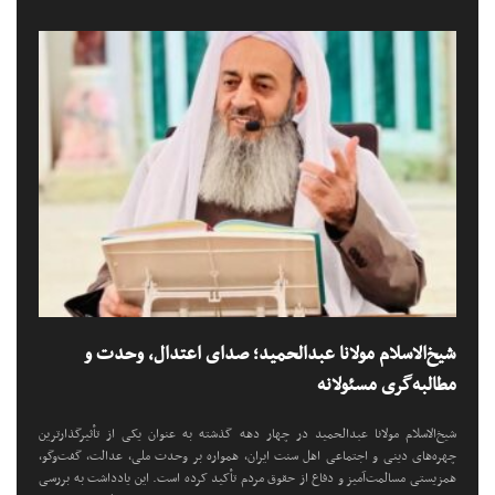
شیخ‌الاسلام مولانا عبدالحمید؛ صدای اعتدال، وحدت و
مطالبه‌گری مسئولانه
شیخ‌الاسلام مولانا عبدالحمید در چهار دهه گذشته به عنوان یکی از تأثیرگذارترین
چهره‌های دینی و اجتماعی اهل سنت ایران، همواره بر وحدت ملی، عدالت، گفت‌وگو،
همزیستی مسالمت‌آمیز و دفاع از حقوق مردم تأکید کرده است. این یادداشت به بررسی