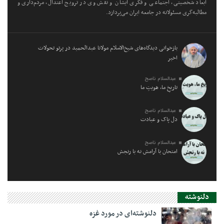
ابعاد شخصیتی، اجتماعی و فکری ایشان و نقش وی در ترویج اعتدال، مردم‌داری و
مطالبه‌گری مسئولانه در جامعه ایران می‌پردازد.
بازخوانی دیدگاه‌های شیخ‌الاسلام مولانا عبدالحمید در پرتو تحولات
اخیر
عبدالسلام ناصح
تاریخِ ما، هویتِ ما
عبدالسلام ناصح
دل پاک و عبادت
عبدالسلام ناصح
امتحان با آرامش نه با رنجش
دلنوشته
دلنوشته‌ای در مورد غزه