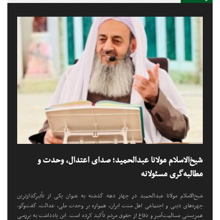
شیخ‌الاسلام مولانا عبدالحمید؛ صدای اعتدال، وحدت و
مطالبه‌گری مسئولانه
شیخ‌الاسلام مولانا عبدالحمید در چهار دهه گذشته به عنوان یکی از تأثیرگذارترین
چهره‌های دینی و اجتماعی اهل سنت ایران، همواره بر وحدت ملی، عدالت، گفت‌وگو،
همزیستی مسالمت‌آمیز و دفاع از حقوق مردم تأکید کرده است. این یادداشت به بررسی