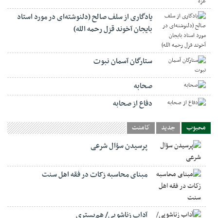
یادگاری از سلف صالح (دلنوشته‌ای در مورد استاد
بایجان آخوند قزل رحمه الله)
ستارگان آسمان نبوت
صحابه
دفاع از صحابه
محبوب
جدید
کامنت
پرسیدن سؤال شرعی
مبنای محاسبه زکات در فقه اهل سنت
آداب زناشویی/ هم‌بستری