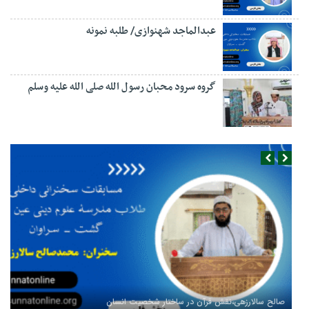
عبدالماجد شهنوازی/ طلبه نمونه
گروه سرود محبان رسول الله صلی الله علیه وسلم
صالح سالارزهی،‌نقش قرآن در ساختار شخصیت انسان