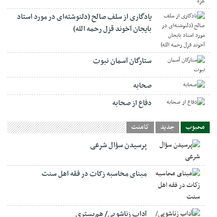
یادگاری از سلف صالح (دلنوشته‌ای در مورد استاد
بایجان آخوند قزل رحمه الله)
ستارگان آسمان نبوت
صحابه
دفاع از صحابه
محبوب
جدید
کامنت
پرسیدن سؤال شرعی
مبنای محاسبه زکات در فقه اهل سنت
آداب زناشویی/ هم‌بستری