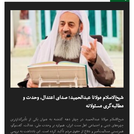
شیخ‌الاسلام مولانا عبدالحمید؛ صدای اعتدال، وحدت و
مطالبه‌گری مسئولانه
شیخ‌الاسلام مولانا عبدالحمید در چهار دهه گذشته به عنوان یکی از تأثیرگذارترین
چهره‌های دینی و اجتماعی اهل سنت ایران، همواره بر وحدت ملی، عدالت، گفت‌وگو،
همزیستی مسالمت‌آمیز و دفاع از حقوق مردم تأکید کرده است. این یادداشت به بررسی