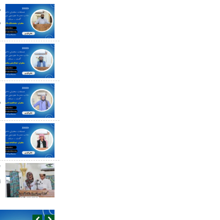
ص
س
ع
د
ع
س
ع
گ
ا