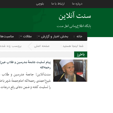
درباره ما
ارتباط با ما
بلوچی
سنت آنلاین
پایگاه اطلاع‌رسانی اهل سنت
خانه
بخش اخبار و گزارش
مقالات
مناسبت‌ها
شما اینجا هستید :
صفحه اصلی
برچسب زده شده با
باخرز
پیام تسلیت جامعهٔ مدرسین و طلاب عین‌
رحمه‌الله
سنت‌آنلاین| جامعهٔ مدرسین و طلاب ع
10 مه 2023
شیخ‌احمدی رحمه‌الله امام‌جمعهٔ شهر با
را تسلیت گفته و ضمن دعای رفع درجات برا