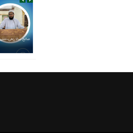
صالح سالارزهی،‌نقش