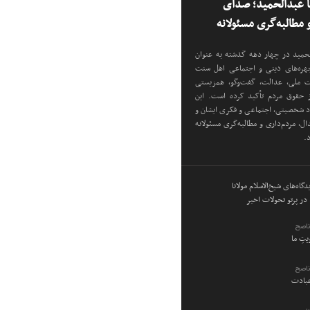
نا عبدالحمید؛ صدای
مطالبه‌گری مسئولانه
دالحمید در چهار دهه گذشته به عنوان
 چهره‌های دینی و اجتماعی اهل سنت
دت ملی، عدالت، گفت‌وگو، همزیستی
ز حقوق مردم تأکید کرده است. این
اد شخصیتی، اجتماعی و فکری ایشان و
ل، مردم‌داری و مطالبه‌گری مسئولانه
د.
گاه‌های شیخ‌الاسلام مولانا
در پرتو تحولات اخیر
ناصح
ویتِ ما
ناصح
عبادت