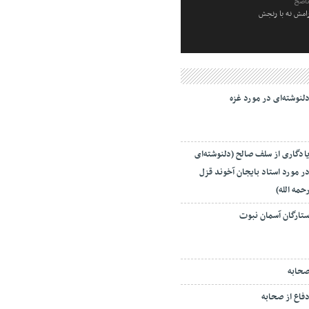
ناصح
رامش نه با رنجش
لنوشته‌ای در مورد غزه
ادگاری از سلف صالح (دلنوشته‌ای
ر مورد استاد بایجان آخوند قزل
حمه الله)
تارگان آسمان نبوت
حابه
فاع از صحابه