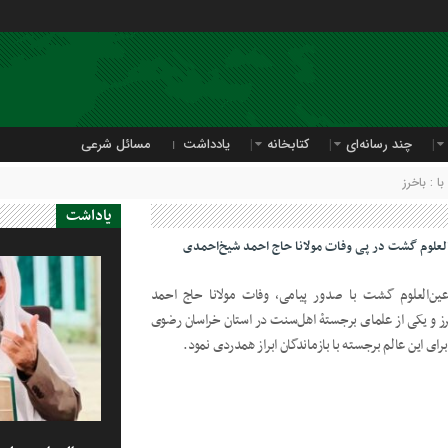
چند رسانه‌ای
کتابخانه
یادداشت
مسائل شرعی
 : باخرز
یاداشت
العلوم گشت در پی وفات مولانا حاج احمد شیخ‌احمدی
ین‌العلوم گشت با صدور پیامی، وفات مولانا حاج احمد
خرز و یکی از علمای برجستۀ اهل‌سنت در استان خراسان رضوی
ی این عالم برجسته با بازماندگان ابراز همدردی نمود.