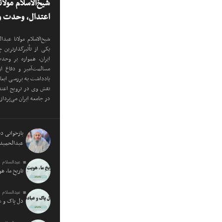
شیخ‌الاسلام مولا
اعتدال، وحدت و 
شیخ‌الاسلام مولانا عب
یکی از تأثیرگذارترین
ایران، همواره بر وح
مسالمت‌آمیز و دفاع ا
یادداشت به بررسی ابع
نقش وی در ترویج اعتدا
در جامعه ایران می‌پرداز
بازخوانی دید
عبدالحمید 
عبدالسلام 
تاریخِ ما، ه
عبدالسلام 
دل پاک و 