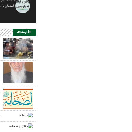
عبدالسلام 
امتحان با آ
دلنوشته
د
ی
د
ر
س
ص
د