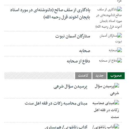
یادگاری از سلف صالح (دلنوشته‌ای در مورد استاد
بایجان آخوند قزل رحمه الله)
ستارگان آسمان نبوت
صحابه
دفاع از صحابه
محبوب
جدید
کامنت
پرسیدن سؤال شرعی
مبنای محاسبه زکات در فقه اهل سنت
آداب زناشویی/ هم‌بستری