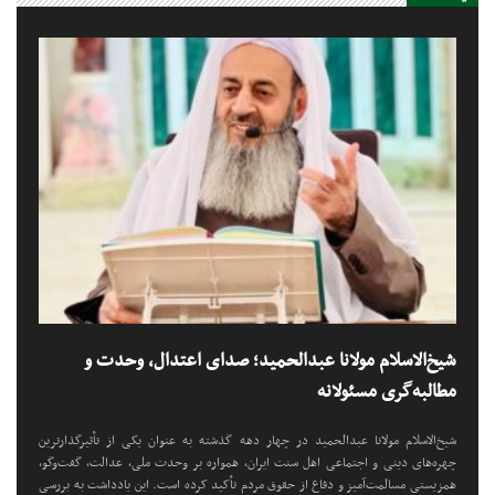
شیخ‌الاسلام مولانا عبدالحمید؛ صدای اعتدال، وحدت و
مطالبه‌گری مسئولانه
شیخ‌الاسلام مولانا عبدالحمید در چهار دهه گذشته به عنوان یکی از تأثیرگذارترین
چهره‌های دینی و اجتماعی اهل سنت ایران، همواره بر وحدت ملی، عدالت، گفت‌وگو،
همزیستی مسالمت‌آمیز و دفاع از حقوق مردم تأکید کرده است. این یادداشت به بررسی