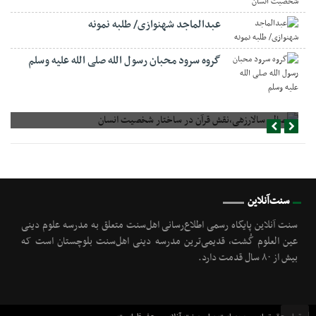
عبدالماجد شهنوازی/ طلبه نمونه
گروه سرود محبان رسول الله صلی الله علیه وسلم
صالح سالارزهی،‌نقش قرآن در ساختار شخصیت انسان
عبدالرحمن سفالبندی، نقش قرآن در ساختار شخصیت انسان