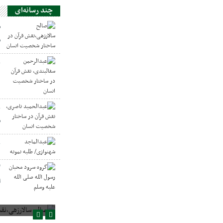
چند رسانه‌ای
ص
س
ع
د
ع
س
ع
گ
ا
صالح سالارزهی،‌نقش