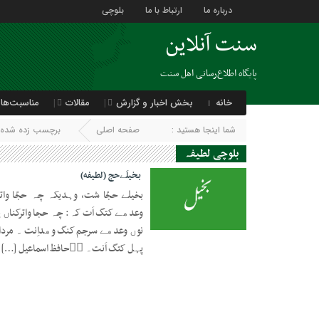
درباره ما
ارتباط با ما
بلوچی
سنت آنلاین
پایگاه اطلاع‌رسانی اهل سنت
خانه
بخش اخبار و گزارش
مقالات
مناسبت‌ها
شما اینجا هستید :
صفحه اصلی
برچسب زده شده ب
بلوچی لطیفہ
بخیلَےحج (لطیفه)
بخیلے حجّا شت، وہدیکہ چہ حجّا وا
وعدھے کتگ اَت کہ: چہ حجا واترکناں پہ
28 جولای 2021
نوں وعدھے سرجم کنگ وھداِنت ۔ مردا در
پہل کتگ اَنت۔ ✍🏻حافظ اسماعیل […]