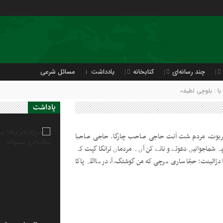
چند رسانه‌ای
کتابخانه
یادداشت
مسائل شرعی
ا : بلوچی لطیفہ
یاداشت
تربوت، مردم شت اَنت حاجی صاحب چارگا. حاجی صاحبا
 شماجوانیں دعوتے و نانے کن آں۔ مردماں ترانگا گپت کہ
ّائینت: حجّا ساری ھرچی که من گوشتگ، آ، درھااللہ پاکا