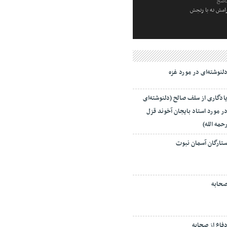
ناصح
رامش نه با رنجش
لنوشته‌ای در مورد غزه
ادگاری از سلف صالح (دلنوشته‌ای
ر مورد استاد بایجان آخوند قزل
حمه الله)
تارگان آسمان نبوت
حابه
فاع از صحابه