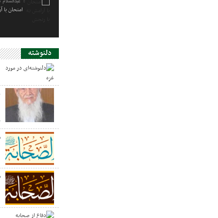
عبدالسلام 
امتحان با آ
دلنوشته
د
ی
د
ر
س
ص
د