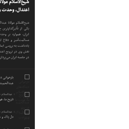
شیخ‌الاسلام مولا
اعتدال، وحدت و 
شیخ‌الاسلام مولانا عب
یکی از تأثیرگذارترین
ایران، همواره بر وح
مسالمت‌آمیز و دفاع ا
یادداشت به بررسی ابع
نقش وی در ترویج اعتدا
در جامعه ایران می‌پرداز
بازخوانی دید
عبدالحمید 
عبدالسلام 
تاریخِ ما، ه
عبدالسلام 
دل پاک و 