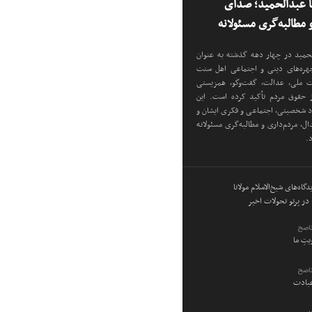
نا عبدالحمید؛ صدای
مطالبه‌گری مسئولانه
دالحمید در چهار دهه گذشته به عنوان
 چهره‌های دینی و اجتماعی اهل سنت
دت ملی، عدالت، گفت‌وگو، همزیستی
ز حقوق مردم تأکید کرده است. این
اد شخصیتی، اجتماعی و فکری ایشان و
ل، مردم‌داری و مطالبه‌گری مسئولانه
د.
گاه‌های شیخ‌الاسلام مولانا
در پرتو تحولات اخیر
ناصح
ویتِ ما
ناصح
عبادت