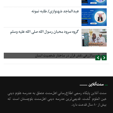
عبدالماجد شهنوازی/ طلبه نمونه
گروه سرود محبان رسول الله صلی الله علیه وسلم
صالح سالارزهی،‌نقش قرآن در ساختار شخصیت انسان
سنت‌آنلاین
سنت آنلاین پایگاه رسمی اطلاع‌رسانی اهل‌سنت متعلق به مدرسه علوم دینی
عین العلوم گُشت, قدیمی‌ترین مدرسه دینی اهل‌سنت بلوچستان است که
بیش از ۸۰ سال قدمت دارد.