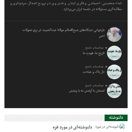
ابعاد شخصیتی، اجتماعی و فکری ایشان و نقش وی در ترویج اعتدال، مردم‌داری و
مطالبه‌گری مسئولانه در جامعه ایران می‌پردازد.
بازخوانی دیدگاه‌های شیخ‌الاسلام مولانا عبدالحمید در پرتو تحولات
اخیر
عبدالسلام ناصح
تاریخِ ما، هویتِ ما
عبدالسلام ناصح
دل پاک و عبادت
عبدالسلام ناصح
امتحان با آرامش نه با رنجش
دلنوشته
دلنوشته‌ای در مورد غزه