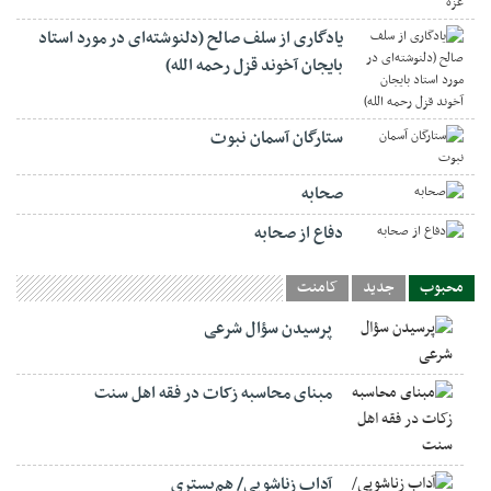
یادگاری از سلف صالح (دلنوشته‌ای در مورد استاد
بایجان آخوند قزل رحمه الله)
ستارگان آسمان نبوت
صحابه
دفاع از صحابه
محبوب
جدید
کامنت
پرسیدن سؤال شرعی
مبنای محاسبه زکات در فقه اهل سنت
آداب زناشویی/ هم‌بستری