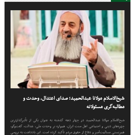
شیخ‌الاسلام مولانا عبدالحمید؛ صدای اعتدال، وحدت و
مطالبه‌گری مسئولانه
شیخ‌الاسلام مولانا عبدالحمید در چهار دهه گذشته به عنوان یکی از تأثیرگذارترین
چهره‌های دینی و اجتماعی اهل سنت ایران، همواره بر وحدت ملی، عدالت، گفت‌وگو،
همزیستی مسالمت‌آمیز و دفاع از حقوق مردم تأکید کرده است. این یادداشت به بررسی