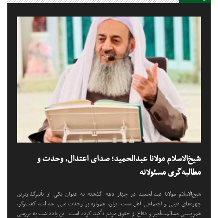
شیخ‌الاسلام مولانا عبدالحمید؛ صدای اعتدال، وحدت و
مطالبه‌گری مسئولانه
شیخ‌الاسلام مولانا عبدالحمید در چهار دهه گذشته به عنوان یکی از تأثیرگذارترین
چهره‌های دینی و اجتماعی اهل سنت ایران، همواره بر وحدت ملی، عدالت، گفت‌وگو،
همزیستی مسالمت‌آمیز و دفاع از حقوق مردم تأکید کرده است. این یادداشت به بررسی