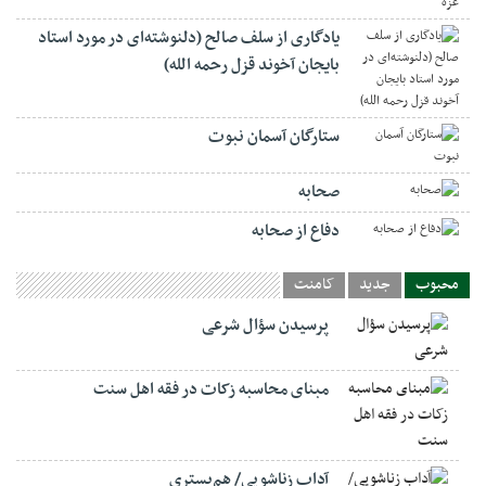
یادگاری از سلف صالح (دلنوشته‌ای در مورد استاد
بایجان آخوند قزل رحمه الله)
ستارگان آسمان نبوت
صحابه
دفاع از صحابه
محبوب
جدید
کامنت
پرسیدن سؤال شرعی
مبنای محاسبه زکات در فقه اهل سنت
آداب زناشویی/ هم‌بستری