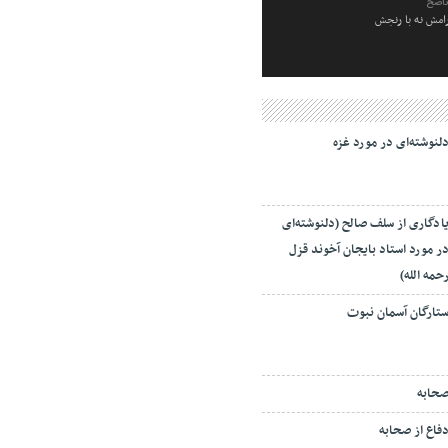
ناصح
رامش نه با رنجش
لنوشته‌ای در مورد غزه
ادگاری از سلف صالح (دلنوشته‌ای
ر مورد استاد بایجان آخوند قزل
حمه الله)
تارگان آسمان نبوت
حابه
فاع از صحابه