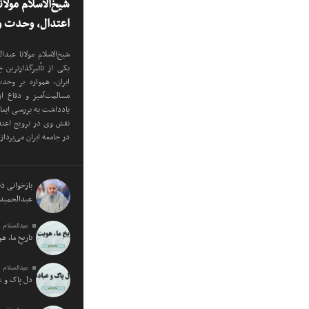
شیخ‌الاسلام مولا
اعتدال، وحدت و 
شیخ‌الاسلام مولانا عب
یکی از تأثیرگذارترین
ایران، همواره بر وح
مسالمت‌آمیز و دفاع ا
یادداشت به بررسی ابع
نقش وی در ترویج اعتدا
در جامعه ایران می‌پرداز
بازخوانی دید
عبدالحمید 
عبدالسلام 
تاریخِ ما، ه
عبدالسلام 
دل پاک و 