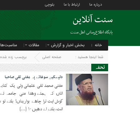
درباره ما
ارتباط با ما
بلوچی
سنت آنلاین
پایگاه اطلاع‌رسانی اهل سنت
خانه
بخش اخبار و گزارش
مقالات
مناسبت‌ها
شما اینجا هستید :
صفحه اصلی
برچسب زده شده ب
تحفہ
دلپھکیں سوغاتے پہ مفتی تقی صاحبا
مفتی محمد تقی عثمانی وتی یک کتابے
اتاں کہ ہمئے وھدا منی جامعہ ئے ی
گوش ایت ترا چاھے بواریناں! بلئے ت
18 فوریه 2021
انت، بلئے اے دھیں ۱۰ […]