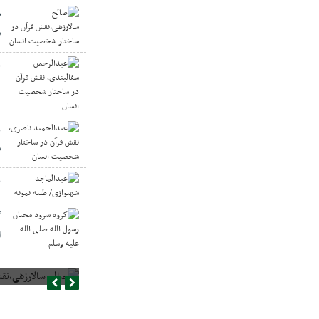
ص
س
ع
د
ع
س
ع
گ
ا
صالح سالارزهی،‌نقش