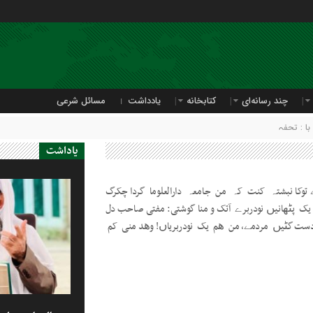
چند رسانه‌ای
کتابخانه
یادداشت
مسائل شرعی
ا : تحفہ
یاداشت
 توکا نبشتہ کنت کہ من جامعہ دارالعلوما گردا چکرگ
ک پٹھانیں نودربرے آتک و منا گوشتی: مفتی صاحب دل
و دست گٹیں مردمے، من ھم یک نودربریاں! وھد منی کم