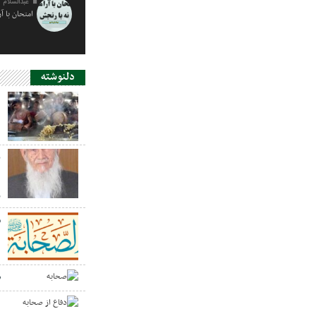
عبدالسلام 
امتحان با آ
دلنوشته
د
ی
د
ر
س
ص
د