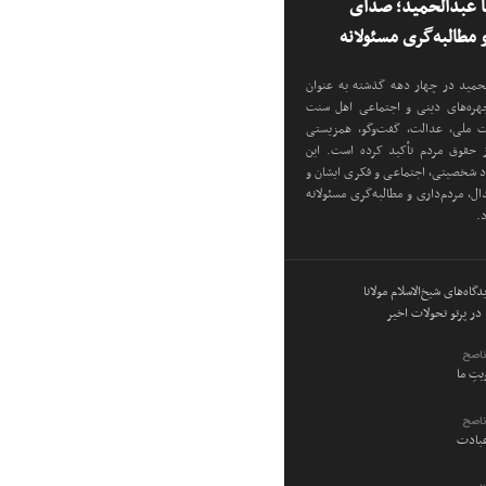
نا عبدالحمید؛ صدای
مطالبه‌گری مسئولانه
دالحمید در چهار دهه گذشته به عنوان
 چهره‌های دینی و اجتماعی اهل سنت
دت ملی، عدالت، گفت‌وگو، همزیستی
ز حقوق مردم تأکید کرده است. این
اد شخصیتی، اجتماعی و فکری ایشان و
ل، مردم‌داری و مطالبه‌گری مسئولانه
د.
گاه‌های شیخ‌الاسلام مولانا
در پرتو تحولات اخیر
ناصح
ویتِ ما
ناصح
عبادت