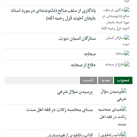
یادگاری از سلف صالح (دلنوشته‌ای در مورد استاد
بایجان آخوند قزل رحمه الله)
ستارگان آسمان نبوت
صحابه
دفاع از صحابه
محبوب
جدید
کامنت
پرسیدن سؤال شرعی
مبنای محاسبه زکات در فقه اهل سنت
آداب زناشویی/ هم‌بستری