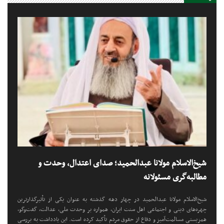
شیخ‌الاسلام مولانا عبدالحمید؛ صدای اعتدال، وحدت و
مطالبه‌گری مسئولانه
شیخ‌الاسلام مولانا عبدالحمید در چهار دهه گذشته به عنوان یکی از تأثیرگذارترین
چهره‌های دینی و اجتماعی اهل سنت ایران، همواره بر وحدت ملی، عدالت، گفت‌وگو،
همزیستی مسالمت‌آمیز و دفاع از حقوق مردم تأکید کرده است. این یادداشت به بررسی