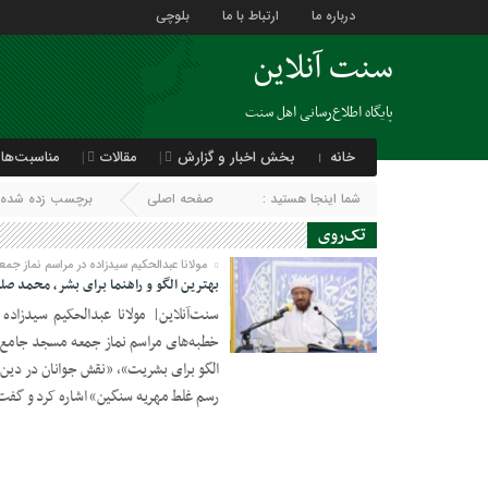
درباره ما
ارتباط با ما
بلوچی
سنت آنلاین
پایگاه اطلاع‌رسانی اهل سنت
خانه
بخش اخبار و گزارش
مقالات
مناسبت‌ها
شما اینجا هستید :
صفحه اصلی
برچسب زده شده ب
تک‌روی
مولانا عبدالحکیم سیدزاده در مراسم نماز جمع
بهترین الگو و راهنما برای بشر، محمد صلی
خطبه‌های مراسم نماز جمعه مسجد جامع
25 آگوست 2024
الگو برای بشریت»، «نقش جوانان در دین 
رسم غلط مهریه سنگین» اشاره کرد و گفت