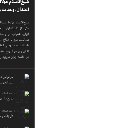
شیخ‌الاسلام مولا
اعتدال، وحدت و 
شیخ‌الاسلام مولانا عب
یکی از تأثیرگذارترین
ایران، همواره بر وح
مسالمت‌آمیز و دفاع ا
یادداشت به بررسی ابع
نقش وی در ترویج اعتدا
در جامعه ایران می‌پرداز
بازخوانی دید
عبدالحمید 
عبدالسلام 
تاریخِ ما، ه
عبدالسلام 
دل پاک و 