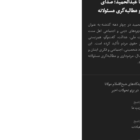
نا عبدالحمید؛ صدای
مطالبه‌گری مسئولانه
دالحمید در چهار دهه گذشته به عنوان
 چهره‌های دینی و اجتماعی اهل سنت
دت ملی، عدالت، گفت‌وگو، همزیستی
ز حقوق مردم تأکید کرده است. این
اد شخصیتی، اجتماعی و فکری ایشان و
ل، مردم‌داری و مطالبه‌گری مسئولانه
د.
گاه‌های شیخ‌الاسلام مولانا
در پرتو تحولات اخیر
ناصح
ویتِ ما
ناصح
عبادت