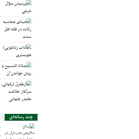
چند رسانه‌ای
ص
س