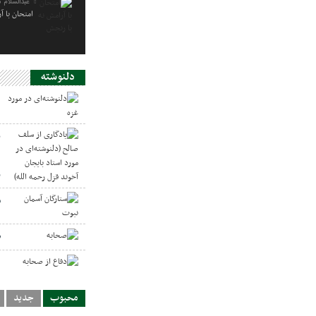
عبدالسلام 
امتحان با آ
دلنوشته
د
ی
د
ر
س
ص
د
محبوب
جدید