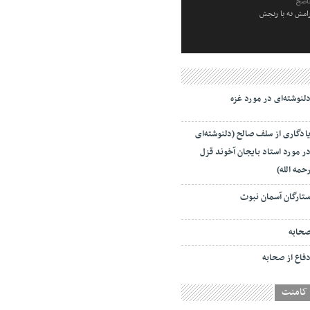
ناصح
رامش نه با رنجش
لنوشته‌ای در مورد غزه
ادگاری از سلف صالح (دلنوشته‌ای
ر مورد استاد بایجان آخوند قزل
حمه الله)
تارگان آسمان نبوت
حابه
فاع از صحابه
کامنت