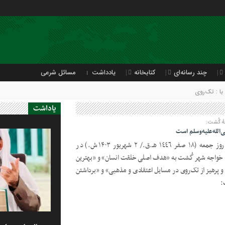
چند رسانه‌ای
کتابخانه
یادداشت
مسائل شرعی
ا : تک‌روی
یاداشت
هٔ گُشت:
‌الله‌علیه‌وسلم است
سنت‌آنلاین| مولانا عبدالحکیم سیدزاده روز جمعه (١٨ صفر ١٤٤٦ هـ.ق./ ٢ شهریور ١۴٠۳ ش.) در
 خواجه شهر گُشت به «هدف اصلی خلقت انسان» و «بهترین
و پرهیز از تک‌روی در مسایل اعتقادی و مذهبی» و «برداشتن
: