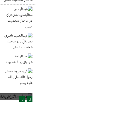
ع
د
ع
س
ع
گ
ا
صالح سالارزهی،‌نقش