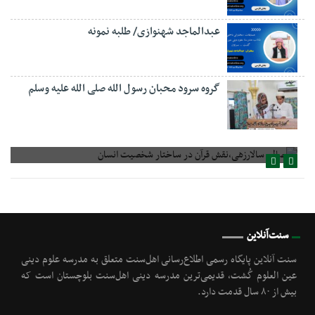
عبدالماجد شهنوازی/ طلبه نمونه
گروه سرود محبان رسول الله صلی الله علیه وسلم
صالح سالارزهی،‌نقش قرآن در ساختار شخصیت انسان
سنت‌آنلاین
سنت آنلاین پایگاه رسمی اطلاع‌رسانی اهل‌سنت متعلق به مدرسه علوم دینی
عین العلوم گُشت, قدیمی‌ترین مدرسه دینی اهل‌سنت بلوچستان است که
بیش از ۸۰ سال قدمت دارد.