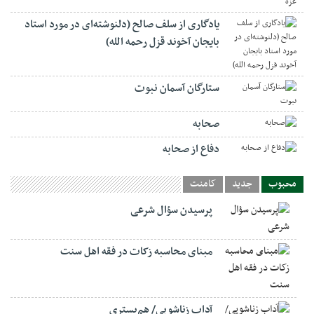
یادگاری از سلف صالح (دلنوشته‌ای در مورد استاد
بایجان آخوند قزل رحمه الله)
ستارگان آسمان نبوت
صحابه
دفاع از صحابه
محبوب
جدید
کامنت
پرسیدن سؤال شرعی
مبنای محاسبه زکات در فقه اهل سنت
آداب زناشویی/ هم‌بستری