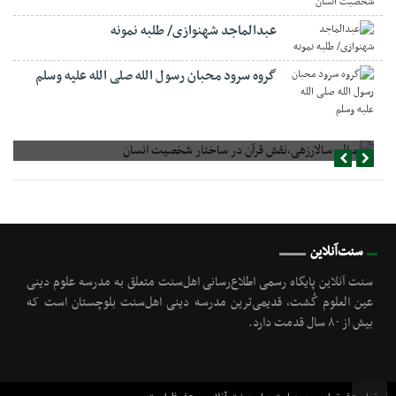
عبدالماجد شهنوازی/ طلبه نمونه
گروه سرود محبان رسول الله صلی الله علیه وسلم
صالح سالارزهی،‌نقش قرآن در ساختار شخصیت انسان
سنت‌آنلاین
سنت آنلاین پایگاه رسمی اطلاع‌رسانی اهل‌سنت متعلق به مدرسه علوم دینی
عین العلوم گُشت, قدیمی‌ترین مدرسه دینی اهل‌سنت بلوچستان است که
بیش از ۸۰ سال قدمت دارد.