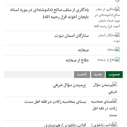
یادگاری از سلف صالح (دلنوشته‌ای در مورد استاد
بایجان آخوند قزل رحمه الله)
ستارگان آسمان نبوت
صحابه
دفاع از صحابه
محبوب
جدید
کامنت
پرسیدن سؤال شرعی
مبنای محاسبه زکات در فقه اهل سنت
آداب زناشویی/ هم‌بستری