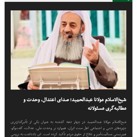
شیخ‌الاسلام مولانا عبدالحمید؛ صدای اعتدال، وحدت و
مطالبه‌گری مسئولانه
شیخ‌الاسلام مولانا عبدالحمید در چهار دهه گذشته به عنوان یکی از تأثیرگذارترین
چهره‌های دینی و اجتماعی اهل سنت ایران، همواره بر وحدت ملی، عدالت، گفت‌وگو،
همزیستی مسالمت‌آمیز و دفاع از حقوق مردم تأکید کرده است. این یادداشت به بررسی