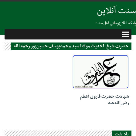
سنت آنلاین
پایگاه اطلاع‌رسانی اهل سنت
حضرت شيخ الحديث مولانا سيد محمديوسف حسين‌پور رحمه الله
10 آگوست 2021
شهادت حضرت فاروق اعظم
رضى‌الله‌عنه
یاداشت