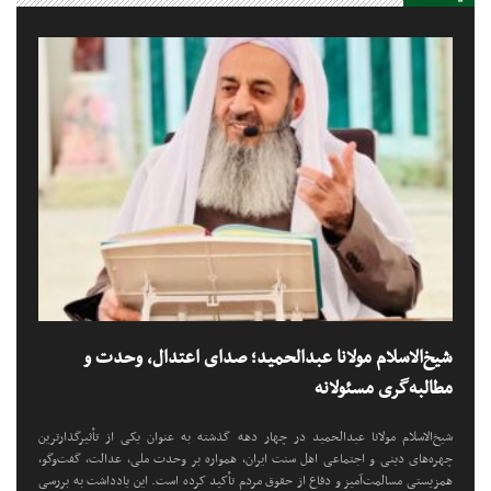
شیخ‌الاسلام مولانا عبدالحمید؛ صدای اعتدال، وحدت و
مطالبه‌گری مسئولانه
شیخ‌الاسلام مولانا عبدالحمید در چهار دهه گذشته به عنوان یکی از تأثیرگذارترین
چهره‌های دینی و اجتماعی اهل سنت ایران، همواره بر وحدت ملی، عدالت، گفت‌وگو،
همزیستی مسالمت‌آمیز و دفاع از حقوق مردم تأکید کرده است. این یادداشت به بررسی