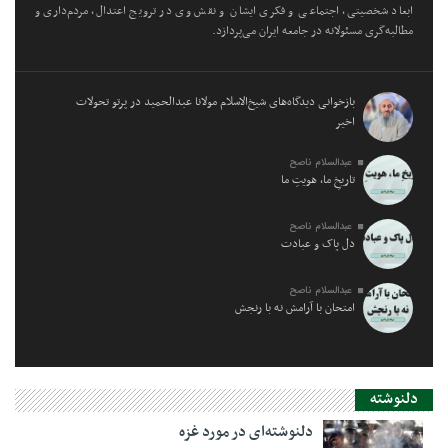
ابعاد شخصیتی، اجتماعی و فکری ایشان و نقش وی در ترویج اعتدال، مردم‌داری و
مطالبه‌گری مسئولانه در جامعه ایران می‌پردازد.
بازخوانی دیدگاه‌های شیخ‌الاسلام مولانا عبدالحمید در پرتو تحولات
اخیر
عبدالسلام ناصح
تاریخِ ما، هویتِ ما
عبدالسلام ناصح
دل پاک و عبادت
عبدالسلام ناصح
امتحان با آرامش نه با رنجش
دلنوشته
دلنوشته‌ای در مورد غزه