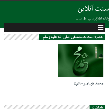
سنت آنلاین
پایگاه اطلاع‌رسانی اهل سنت
حضرت محمد مصطفی-صلی الله علیه وسلم-
15 آگوست 2020
محمد «پیامبر خاتم»
یاداشت