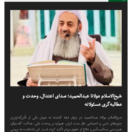
شیخ‌الاسلام مولانا عبدالحمید؛ صدای اعتدال، وحدت و
مطالبه‌گری مسئولانه
شیخ‌الاسلام مولانا عبدالحمید در چهار دهه گذشته به عنوان یکی از تأثیرگذارترین
چهره‌های دینی و اجتماعی اهل سنت ایران، همواره بر وحدت ملی، عدالت، گفت‌وگو،
همزیستی مسالمت‌آمیز و دفاع از حقوق مردم تأکید کرده است. این یادداشت به بررسی