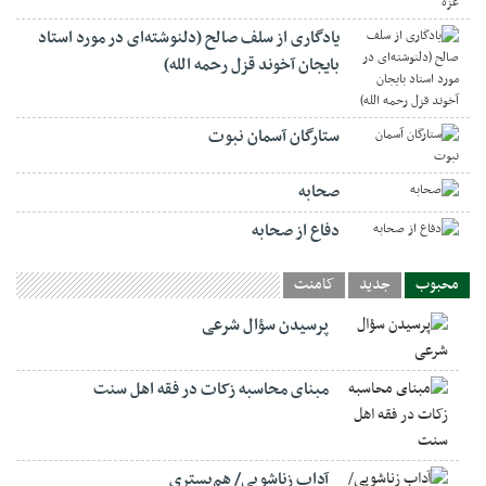
یادگاری از سلف صالح (دلنوشته‌ای در مورد استاد
بایجان آخوند قزل رحمه الله)
ستارگان آسمان نبوت
صحابه
دفاع از صحابه
محبوب
جدید
کامنت
پرسیدن سؤال شرعی
مبنای محاسبه زکات در فقه اهل سنت
آداب زناشویی/ هم‌بستری