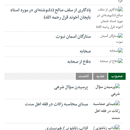
یادگاری از سلف صالح (دلنوشته‌ای در مورد استاد
بایجان آخوند قزل رحمه الله)
ستارگان آسمان نبوت
صحابه
دفاع از صحابه
محبوب
جدید
کامنت
پرسیدن سؤال شرعی
مبنای محاسبه زکات در فقه اهل سنت
آداب زناشویی/ هم‌بستری