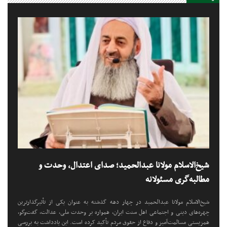
شیخ‌الاسلام مولانا عبدالحمید؛ صدای اعتدال، وحدت و
مطالبه‌گری مسئولانه
شیخ‌الاسلام مولانا عبدالحمید در چهار دهه گذشته به عنوان یکی از تأثیرگذارترین
چهره‌های دینی و اجتماعی اهل سنت ایران، همواره بر وحدت ملی، عدالت، گفت‌وگو،
همزیستی مسالمت‌آمیز و دفاع از حقوق مردم تأکید کرده است. این یادداشت به بررسی