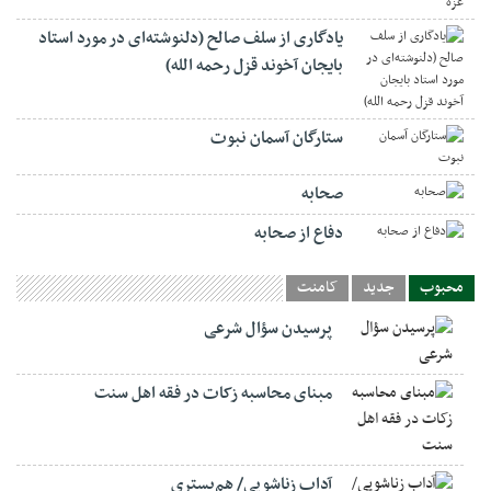
یادگاری از سلف صالح (دلنوشته‌ای در مورد استاد
بایجان آخوند قزل رحمه الله)
ستارگان آسمان نبوت
صحابه
دفاع از صحابه
محبوب
جدید
کامنت
پرسیدن سؤال شرعی
مبنای محاسبه زکات در فقه اهل سنت
آداب زناشویی/ هم‌بستری