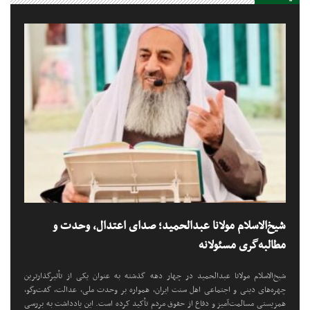
شیخ‌الاسلام مولانا عبدالحمید؛ صدای اعتدال، وحدت و
مطالبه‌گری مسئولانه
شیخ‌الاسلام مولانا عبدالحمید در چهار دهه گذشته به عنوان یکی از تأثیرگذارترین
چهره‌های دینی و اجتماعی اهل سنت ایران، همواره بر وحدت ملی، عدالت، گفت‌وگو،
همزیستی مسالمت‌آمیز و دفاع از حقوق مردم تأکید کرده است. این یادداشت به بررسی