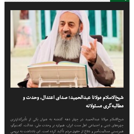
شیخ‌الاسلام مولانا عبدالحمید؛ صدای اعتدال، وحدت و
مطالبه‌گری مسئولانه
شیخ‌الاسلام مولانا عبدالحمید در چهار دهه گذشته به عنوان یکی از تأثیرگذارترین
چهره‌های دینی و اجتماعی اهل سنت ایران، همواره بر وحدت ملی، عدالت، گفت‌وگو،
همزیستی مسالمت‌آمیز و دفاع از حقوق مردم تأکید کرده است. این یادداشت به بررسی