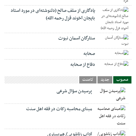
یادگاری از سلف صالح (دلنوشته‌ای در مورد استاد
بایجان آخوند قزل رحمه الله)
ستارگان آسمان نبوت
صحابه
دفاع از صحابه
محبوب
جدید
کامنت
پرسیدن سؤال شرعی
مبنای محاسبه زکات در فقه اهل سنت
آداب زناشویی/ هم‌بستری