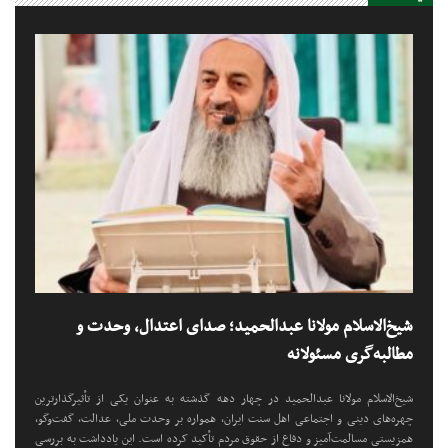
شیخ‌الاسلام مولانا عبدالحمید؛ صدای اعتدال، وحدت و
مطالبه‌گری مسئولانه
شیخ‌الاسلام مولانا عبدالحمید در چهار دهه گذشته به عنوان یکی از تأثیرگذارترین
چهره‌های دینی و اجتماعی اهل سنت ایران، همواره بر وحدت ملی، عدالت، گفت‌وگو،
همزیستی مسالمت‌آمیز و دفاع از حقوق مردم تأکید کرده است. این یادداشت به بررسی