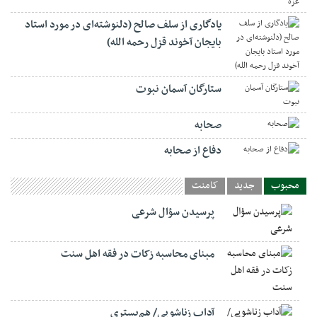
یادگاری از سلف صالح (دلنوشته‌ای در مورد استاد
بایجان آخوند قزل رحمه الله)
ستارگان آسمان نبوت
صحابه
دفاع از صحابه
محبوب
جدید
کامنت
پرسیدن سؤال شرعی
مبنای محاسبه زکات در فقه اهل سنت
آداب زناشویی/ هم‌بستری